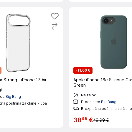
-
11,00 €
r Strong - iPhone 17 Air
Apple iPhone 16e Silicone Ca
Green
i
Na zalogi
lec
Big Bang
Prodajalec
Big Bang
na poštnina za člane kluba
Brezplačna poštnina za člane
99
38
€
49,99 €