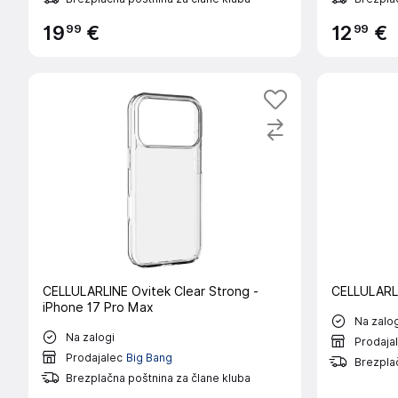
99
99
19
€
12
€
CELLULARLINE Ovitek Clear Strong -
CELLULARLI
iPhone 17 Pro Max
Na zalog
Na zalogi
Prodaja
Prodajalec
Big Bang
Brezplač
Brezplačna poštnina za člane kluba