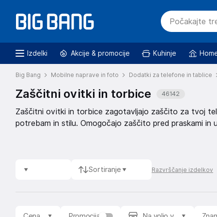
Izdelki
Akcije & promocije
Kuhinje
Home
Big Bang
Mobilne naprave in foto
Dodatki za telefone in tablice
Zaščitni ovitki in torbice
46142
Zaščitni ovitki in torbice zagotavljajo zaščito za tvoj tel
potrebam in stilu. Omogočajo zaščito pred praskami in ud
Sortiranje
Razvrščanje izdelkov
Cena
Promocija
Na voljo v
Zna