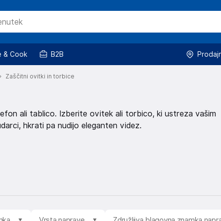
 & Cook
B2B
Prodaj
Zaščitni ovitki in torbice
efon ali tablico. Izberite ovitek ali torbico, ki ustreza vašim
arci, hkrati pa nudijo eleganten videz.
mka
Vrsta naprave
Združljiva blagovna znamka napr