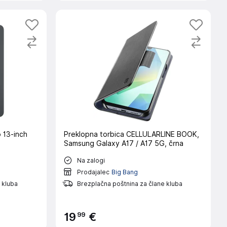
o 13-inch
Preklopna torbica CELLULARLINE BOOK,
Samsung Galaxy A17 / A17 5G, črna
Na zalogi
Prodajalec
Big Bang
 kluba
Brezplačna poštnina za člane kluba
99
19
€