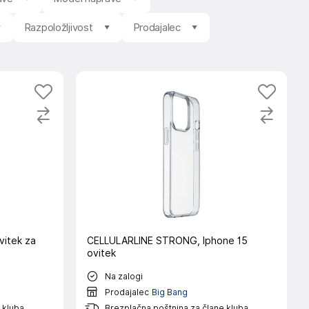
Razpoložljivost
Prodajalec
vitek za
CELLULARLINE STRONG, Iphone 15
ovitek
Na zalogi
Prodajalec
Big Bang
 kluba
Brezplačna poštnina za člane kluba