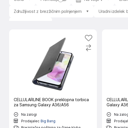
Združljivost z brezžičnim polnjenjem
Uradni izdelek
Stanje izdelka
CELLULARLINE BOOK preklopna torbica
CELLULARLI
za Samsung Galaxy A36/A56
Galaxy A3
Na zalogi
Na zalog
Prodajalec
Big Bang
Prodaja
Brezplačna poštnina za člane kluba
Brezplač