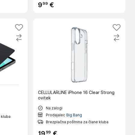
99
9
€
CELLULARLINE iPhone 16 Clear Strong
ovitek
Na zalogi
Prodajalec
Big Bang
 kluba
Brezplačna poštnina za člane kluba
99
19
€