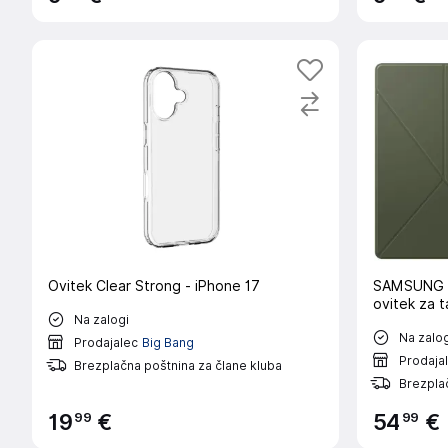
Ovitek Clear Strong - iPhone 17
SAMSUNG Map
ovitek za t
Na zalogi
Na zalog
Prodajalec
Big Bang
Prodaja
Brezplačna poštnina za člane kluba
Brezplač
99
99
19
€
54
€