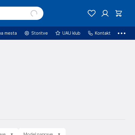
na mesta
Storitve
UAU klub
Kontakt
ave
Model naprave