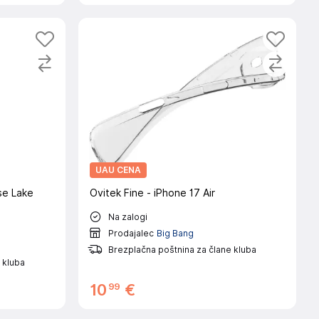
UAU CENA
se Lake
Ovitek Fine - iPhone 17 Air
Na zalogi
Prodajalec
Big Bang
Brezplačna poštnina za člane kluba
 kluba
99
10
€