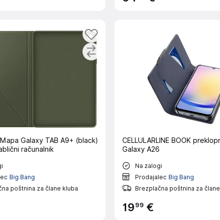
a Galaxy TAB A9+ (black)
CELLULARLINE BOOK preklopni ovitek za
ablični računalnik
Galaxy A26
i
Na zalogi
lec
Big Bang
Prodajalec
Big Bang
na poštnina za člane kluba
Brezplačna poštnina za člane
99
19
€