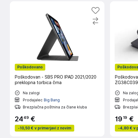
Poškodovano
Poškodov
Poškodovan - SBS PRO IPAD 2021/2020
Poškodova
preklopna torbica črna
ZG38C03900
Na zalogi
Na zalog
Prodajalec
Big Bang
Prodaja
Brezplačna poštnina za člane kluba
Brezplač
49
19
24
€
19
€
-
10,50 €
v primerjavi z novim
-
4,80 €
v 