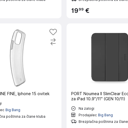
99
19
€
NE FINE, Iphone 15 ovitek
PORT Noumea II SlimClear Ec
za iPad 10.9"/11" (GEN 10/11)
i
Na zalogi
lec
Big Bang
Prodajalec
Big Bang
na poštnina za člane kluba
Brezplačna poštnina za člane