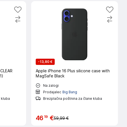
-
13,80 €
 CLEAR
Apple iPhone 16 Plus silicone case with
1)
MagSafe Black
Na zalogi
Prodajalec
Big Bang
 kluba
Brezplačna poštnina za člane kluba
19
46
€
59,99 €