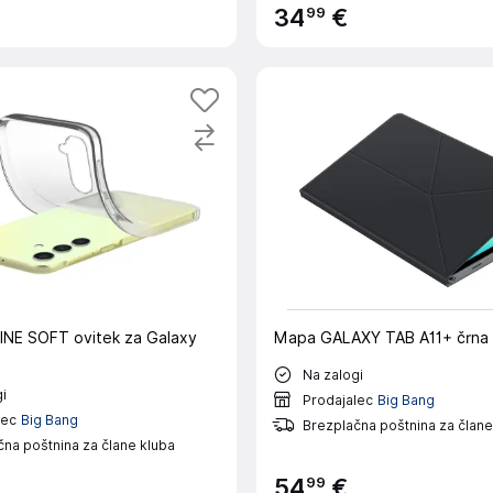
99
34
€
NE SOFT ovitek za Galaxy
Mapa GALAXY TAB A11+ črna
Na zalogi
i
Prodajalec
Big Bang
lec
Big Bang
Brezplačna poštnina za člane
na poštnina za člane kluba
99
54
€