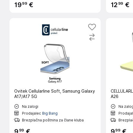
99
99
19
€
12
€
Ovitek Cellularline Soft, Samsung Galaxy
CELLULARLI
A17/A17 5G
A26
Na zalogi
Na zalog
Prodajalec
Big Bang
Prodaja
Brezplačna poštnina za člane kluba
Brezplač
99
99
9
€
9
€