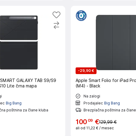
-
29,90 €
SMART GALAXY TAB S9/S9
Apple Smart Folio for iPad Pr
S10 Lite črna mapa
(M4) - Black
i
Na zalogi
lec
Big Bang
Prodajalec
Big Bang
na poštnina za člane kluba
Brezplačna poštnina za člane
09
100
€
129,99 €
ali od
11,22 €
/ mesec