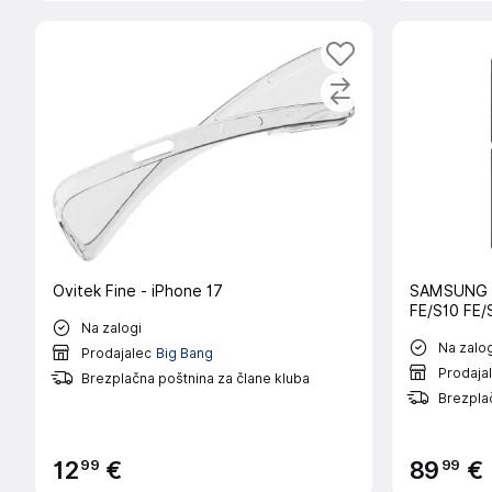
Ovitek Fine - iPhone 17
SAMSUNG 
FE/S10 FE/
Na zalogi
Na zalog
Prodajalec
Big Bang
Prodaja
Brezplačna poštnina za člane kluba
Brezplač
99
99
12
€
89
€