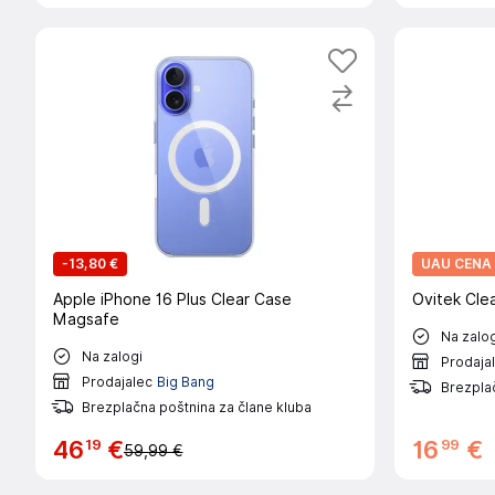
-
13,80 €
UAU CENA
Apple iPhone 16 Plus Clear Case
Ovitek Clea
Magsafe
Na zalog
Na zalogi
Prodaja
Prodajalec
Big Bang
Brezplač
Brezplačna poštnina za člane kluba
19
99
46
€
16
€
59,99 €