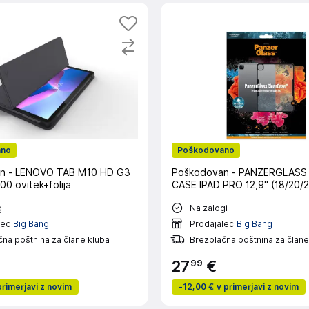
ano
Poškodovano
n - LENOVO TAB M10 HD G3
Poškodovan - PANZERGLASS
 ovitek+folija
CASE IPAD PRO 12,9" (18/20/2
i
Na zalogi
lec
Big Bang
Prodajalec
Big Bang
na poštnina za člane kluba
Brezplačna poštnina za člane
99
27
€
primerjavi z novim
-
12,00 €
v primerjavi z novim