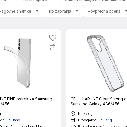
 blagovne znamke
Tip zapiranja
Povprečna ocena
NE FINE ovitek za Samsung
CELLULARLINE Clear Strong o
6/A56
Samsung Galaxy A36/A56
i
Na zalogi
lec
Big Bang
Prodajalec
Big Bang
na poštnina za člane kluba
Brezplačna poštnina za člane