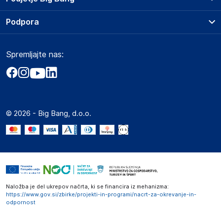
Splošni pogoji
O podjetju
Podpora
Storitve
Kontakti
Dostava, vnos in odvoz
Pogosta vprašanja
Družbena odgovornost
Načini plačila
Spremljajte nas:
Marketplace
Obvestila za javnost
Nakup na obroke
Kako oddati naročilo?
Akt o digitalnih storitvah
Zavarovanje izdelkov
Vračila in reklamacije
Prodaja podjetjem
Politika zasebnosti
Big Partner - distribucija
Spletni piškotki
© 2026 - Big Bang, d.o.o.
Marketplace za partnerje
Novosti
Interna varna linija za prijavo kršitev po ZZPRI
Zaposlitev
Naložba je del ukrepov načrta, ki se financira iz mehanizma:
https://www.gov.si/zbirke/projekti-in-programi/nacrt-za-okrevanje-in-
odpornost