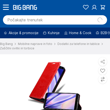
Akcije & promocije
Kuhinje
Home & Cook
B2B
Big Bang
Mobilne naprave in foto
Dodatki za telefone in tablice
Zaščitni ovitki in torbice