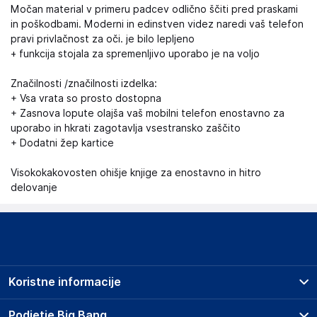
Močan material v primeru padcev odlično ščiti pred praskami
in poškodbami. Moderni in edinstven videz naredi vaš telefon
pravi privlačnost za oči. je bilo lepljeno
+ funkcija stojala za spremenljivo uporabo je na voljo
Značilnosti /značilnosti izdelka:
+ Vsa vrata so prosto dostopna
+ Zasnova lopute olajša vaš mobilni telefon enostavno za
uporabo in hkrati zagotavlja vsestransko zaščito
+ Dodatni žep kartice
Visokokakovosten ohišje knjige za enostavno in hitro
delovanje
Koristne informacije
Prodajna mesta
Podjetje Big Bang