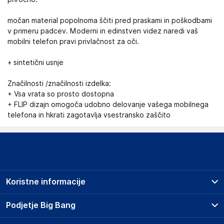
močan material popolnoma ščiti pred praskami in poškodbami
v primeru padcev. Moderni in edinstven videz naredi vaš
mobilni telefon pravi privlačnost za oči.
+ sintetični usnje
Značilnosti /značilnosti izdelka:
+ Vsa vrata so prosto dostopna
+ FLIP dizajn omogoča udobno delovanje vašega mobilnega
telefona in hkrati zagotavlja vsestransko zaščito
Koristne informacije
Prodajna mesta
Podjetje Big Bang
Splošni pogoji