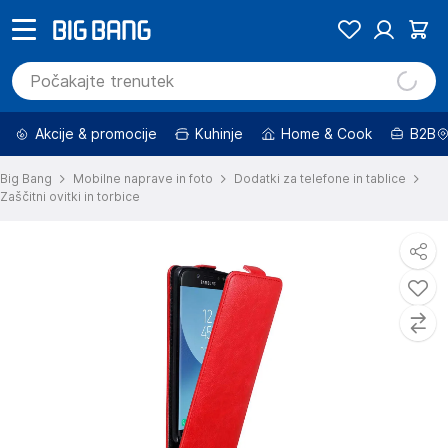
Akcije & promocije
Kuhinje
Home & Cook
B2B
Big Bang
Mobilne naprave in foto
Dodatki za telefone in tablice
Zaščitni ovitki in torbice