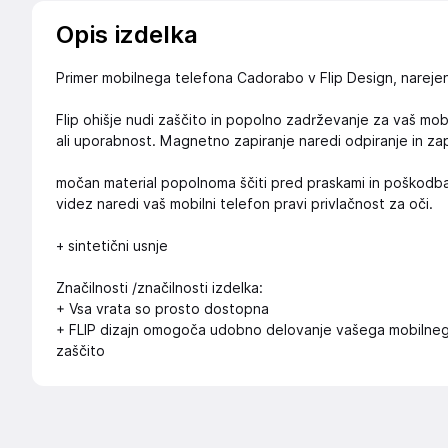
Opis izdelka
Primer mobilnega telefona Cadorabo v Flip Design, narejen
Flip ohišje nudi zaščito in popolno zadrževanje za vaš mobi
ali uporabnost. Magnetno zapiranje naredi odpiranje in zap
močan material popolnoma ščiti pred praskami in poškodb
videz naredi vaš mobilni telefon pravi privlačnost za oči.
+ sintetični usnje
Značilnosti /značilnosti izdelka:
+ Vsa vrata so prosto dostopna
+ FLIP dizajn omogoča udobno delovanje vašega mobilnega
zaščito