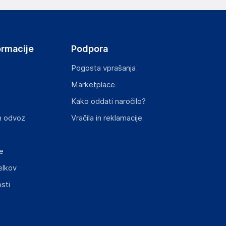
ormacije
Podpora
Pogosta vprašanja
Marketplace
Kako oddati naročilo?
n odvoz
Vračila in reklamacije
e
elkov
sti