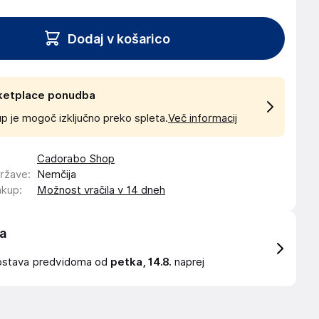
Dodaj v košarico
ketplace ponudba
p je mogoč izključno preko spleta.
Več informacij
Cadorabo Shop
države
:
Nemčija
akup
:
Možnost vračila v 14 dneh
a
ostava
predvidoma od
petka, 14.8.
naprej