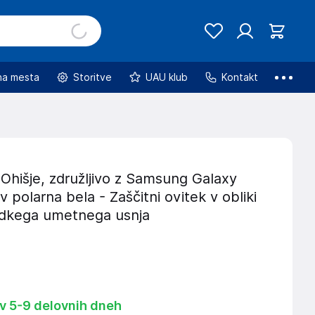
na mesta
Storitve
UAU klub
Kontakt
Ohišje, združljivo z Samsung Galaxy
 polarna bela - Zaščitni ovitek v obliki
ladkega umetnega usnja
 v 5-9 delovnih dneh