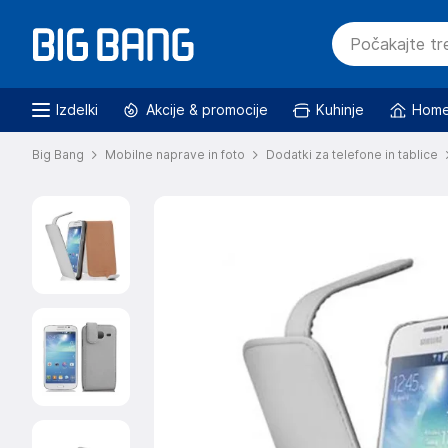
Izdelki
Akcije & promocije
Kuhinje
Home
Big Bang
Mobilne naprave in foto
Dodatki za telefone in tablice