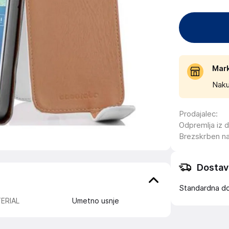
Mar
Naku
Prodajalec
:
Odpremlja iz 
Brezskrben n
Dostav
Standardna d
ERIAL
Umetno usnje