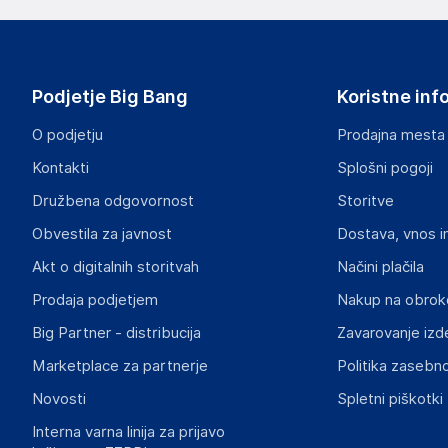
Podjetje Big Bang
Koristne inf
O podjetju
Prodajna mesta
Kontakti
Splošni pogoji
Družbena odgovornost
Storitve
Obvestila za javnost
Dostava, vnos i
Akt o digitalnih storitvah
Načini plačila
Prodaja podjetjem
Nakup na obrok
Big Partner - distribucija
Zavarovanje izd
Marketplace za partnerje
Politika zasebno
Novosti
Spletni piškotki
Interna varna linija za prijavo