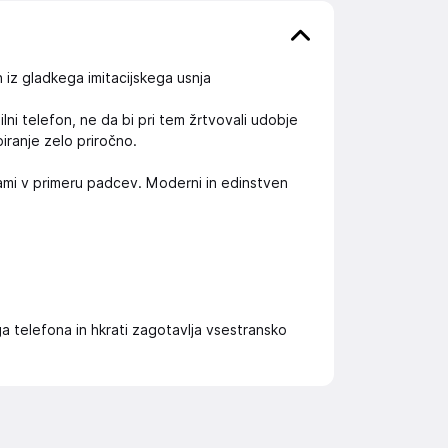
 iz gladkega imitacijskega usnja
lni telefon, ne da bi pri tem žrtvovali udobje
iranje zelo priročno.
ami v primeru padcev. Moderni in edinstven
 telefona in hkrati zagotavlja vsestransko