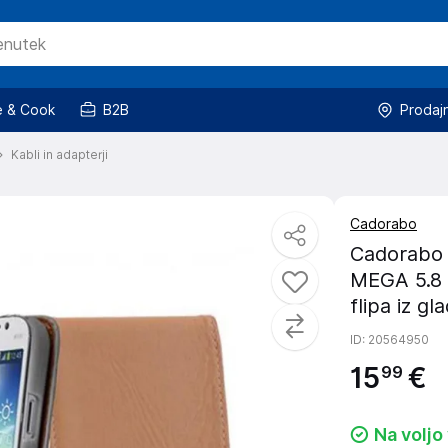
 & Cook
B2B
Prodaj
Kabli in adapterji
Cadorabo
Cadorabo 
MEGA 5.8 v
flipa iz g
ID
: 20564950
15
€
99
Na voljo