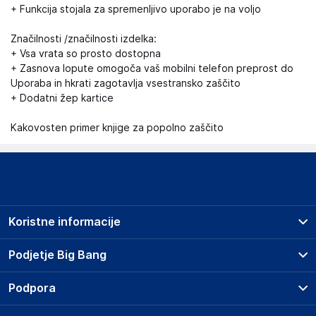
+ Funkcija stojala za spremenljivo uporabo je na voljo
Značilnosti /značilnosti izdelka:
+ Vsa vrata so prosto dostopna
+ Zasnova lopute omogoča vaš mobilni telefon preprost do
Uporaba in hkrati zagotavlja vsestransko zaščito
+ Dodatni žep kartice
Kakovosten primer knjige za popolno zaščito
Koristne informacije
Prodajna mesta
Podjetje Big Bang
Splošni pogoji
O podjetju
Podpora
Storitve
Kontakti
Dostava, vnos in odvoz
Pogosta vprašanja