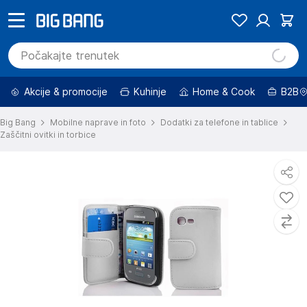
Akcije & promocije
Kuhinje
Home & Cook
B2B
Big Bang
Mobilne naprave in foto
Dodatki za telefone in tablice
Zaščitni ovitki in torbice