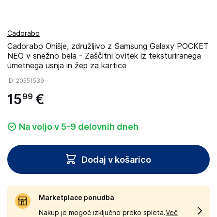
Cadorabo
Cadorabo Ohišje, združljivo z Samsung Galaxy POCKET
NEO v snežno bela - Zaščitni ovitek iz teksturiranega
umetnega usnja in žep za kartice
ID
: 20551539
15
€
99
Na voljo v 5-9 delovnih dneh
Dodaj v košarico
Marketplace ponudba
Nakup je mogoč izključno preko spleta.
Več