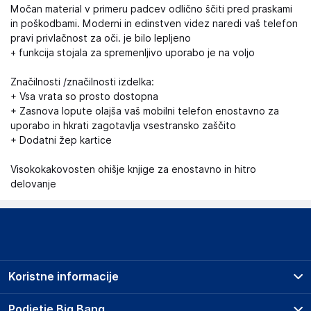
Močan material v primeru padcev odlično ščiti pred praskami
in poškodbami. Moderni in edinstven videz naredi vaš telefon
pravi privlačnost za oči. je bilo lepljeno
+ funkcija stojala za spremenljivo uporabo je na voljo
Značilnosti /značilnosti izdelka:
+ Vsa vrata so prosto dostopna
+ Zasnova lopute olajša vaš mobilni telefon enostavno za
uporabo in hkrati zagotavlja vsestransko zaščito
+ Dodatni žep kartice
Visokokakovosten ohišje knjige za enostavno in hitro
delovanje
Koristne informacije
Prodajna mesta
Podjetje Big Bang