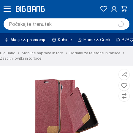
Akcije & promocije
Kuhinje
Home & Cook
B2B
Big Bang
Mobilne naprave in foto
Dodatki za telefone in tablice
Zaščitni ovitki in torbice