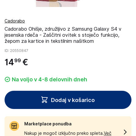
Cadorabo
Cadorabo Ohišje, združljivo z Samsung Galaxy S4 v
jesenska rdeča - Zaščitni ovitek s stoječo funkcijo,
žepom za kartice in tekstilnim našitkom
ID
: 20550847
14
€
99
Na voljo v 4-8 delovnih dneh
Dodaj v košarico
Marketplace ponudba
Nakup je mogoč izključno preko spleta.
Več