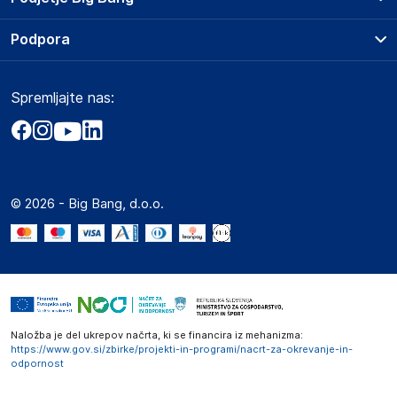
Splošni pogoji
O podjetju
Podpora
Storitve
Kontakti
Dostava, vnos in odvoz
Pogosta vprašanja
Družbena odgovornost
Načini plačila
Spremljajte nas:
Marketplace
Obvestila za javnost
Nakup na obroke
Kako oddati naročilo?
Akt o digitalnih storitvah
Zavarovanje izdelkov
Vračila in reklamacije
Prodaja podjetjem
Politika zasebnosti
Big Partner - distribucija
Spletni piškotki
© 2026 - Big Bang, d.o.o.
Marketplace za partnerje
Novosti
Interna varna linija za prijavo kršitev po ZZPRI
Zaposlitev
Naložba je del ukrepov načrta, ki se financira iz mehanizma:
https://www.gov.si/zbirke/projekti-in-programi/nacrt-za-okrevanje-in-
odpornost