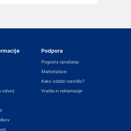
ormacije
Podpora
Pogosta vprašanja
Marketplace
Kako oddati naročilo?
n odvoz
Vračila in reklamacije
e
elkov
sti