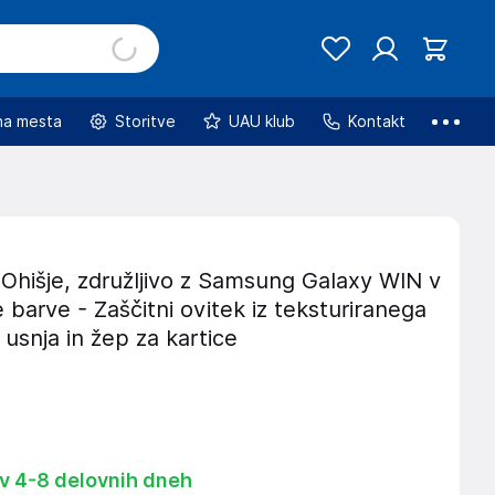
na mesta
Storitve
UAU klub
Kontakt
Ohišje, združljivo z Samsung Galaxy WIN v
e barve - Zaščitni ovitek iz teksturiranega
snja in žep za kartice
 v 4-8 delovnih dneh