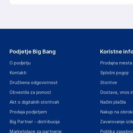
Podjetje Big Bang
Koristne inf
O podjetju
Prodajna mesta
Kontakti
Splošni pogoji
Družbena odgovornost
Storitve
Obvestila za javnost
Dostava, vnos i
Akt o digitalnih storitvah
Načini plačila
Prodaja podjetjem
Nakup na obrok
Big Partner - distribucija
Zavarovanje izd
Marketplace za partnerje
Politika zasebno