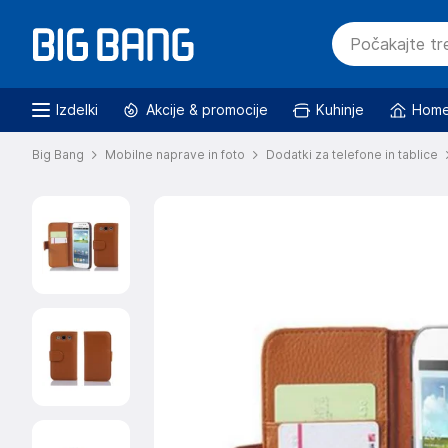
Izdelki
Akcije & promocije
Kuhinje
Home
Big Bang
Mobilne naprave in foto
Dodatki za telefone in tablice