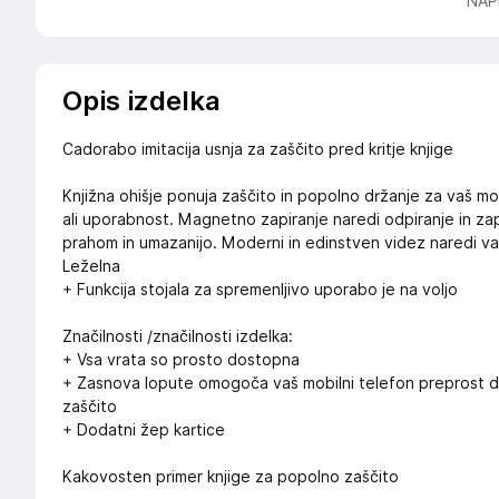
NAP
Opis izdelka
Cadorabo imitacija usnja za zaščito pred kritje knjige
Knjižna ohišje ponuja zaščito in popolno držanje za vaš mob
ali uporabnost. Magnetno zapiranje naredi odpiranje in zapi
prahom in umazanijo. Moderni in edinstven videz naredi vaš
Leželna
+ Funkcija stojala za spremenljivo uporabo je na voljo
Značilnosti /značilnosti izdelka:
+ Vsa vrata so prosto dostopna
+ Zasnova lopute omogoča vaš mobilni telefon preprost do
zaščito
+ Dodatni žep kartice
Kakovosten primer knjige za popolno zaščito