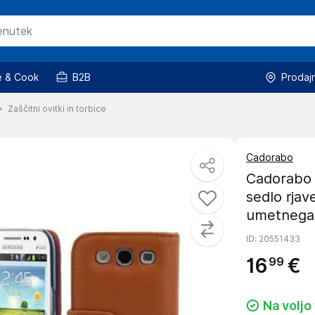
 & Cook
B2B
Prodaj
Zaščitni ovitki in torbice
Cadorabo
Cadorabo 
sedlo rjav
umetnega u
ID
: 20551433
16
€
99
Na voljo