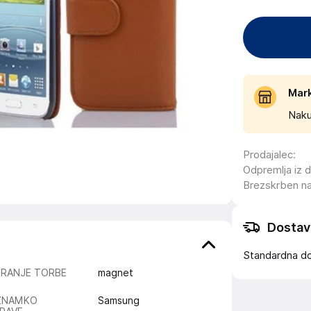
Mar
Naku
Prodajalec
:
Odpremlja iz 
Brezskrben n
Dostav
Standardna d
IRANJE TORBE
magnet
ZNAMKO
Samsung