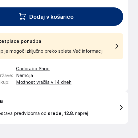
Dodaj v košarico
ketplace ponudba
p je mogoč izključno preko spleta.
Več informacij
Cadorabo Shop
države
:
Nemčija
akup
:
Možnost vračila v 14 dneh
a
ostava
predvidoma od
srede, 12.8.
naprej