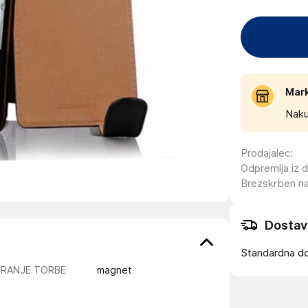
Mar
Naku
Prodajalec
:
Odpremlja iz 
Brezskrben n
Dostav
Standardna d
IRANJE TORBE
magnet