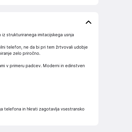
iz strukturiranega imitacijskega usnja
lni telefon, ne da bi pri tem žrtvovali udobje
iranje zelo priročno.
ami v primeru padcev. Moderni in edinstven
 telefona in hkrati zagotavlja vsestransko