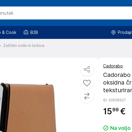
 & Cook
B2B
Prodaj
Zaščitni ovitki in torbice
Cadorabo
Cadorabo O
oksidna črn
teksturir
ID
: 20558927
15
€
99
Na voljo