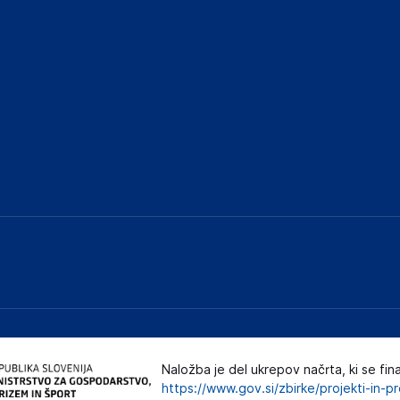
Naložba je del ukrepov načrta, ki se fin
https://www.gov.si/zbirke/projekti-in-