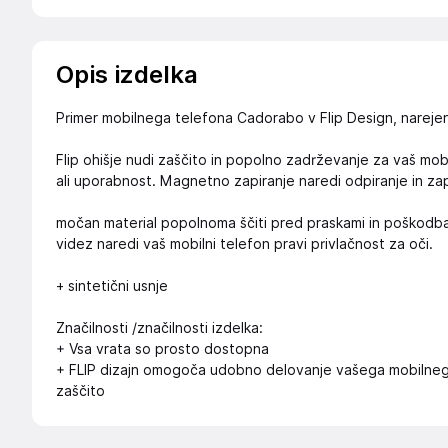
Opis izdelka
Primer mobilnega telefona Cadorabo v Flip Design, narejen 
Flip ohišje nudi zaščito in popolno zadrževanje za vaš mobi
ali uporabnost. Magnetno zapiranje naredi odpiranje in zap
močan material popolnoma ščiti pred praskami in poškodb
videz naredi vaš mobilni telefon pravi privlačnost za oči.
+ sintetični usnje
Značilnosti /značilnosti izdelka:
+ Vsa vrata so prosto dostopna
+ FLIP dizajn omogoča udobno delovanje vašega mobilnega
zaščito