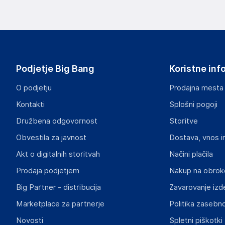
Podjetje Big Bang
Koristne inf
O podjetju
Prodajna mesta
Kontakti
Splošni pogoji
Družbena odgovornost
Storitve
Obvestila za javnost
Dostava, vnos i
Akt o digitalnih storitvah
Načini plačila
Prodaja podjetjem
Nakup na obrok
Big Partner - distribucija
Zavarovanje izd
Marketplace za partnerje
Politika zasebno
Novosti
Spletni piškotki