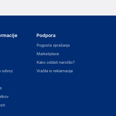
ormacije
Podpora
Pogosta vprašanja
Marketplace
Kako oddati naročilo?
n odvoz
Vračila in reklamacije
e
elkov
sti