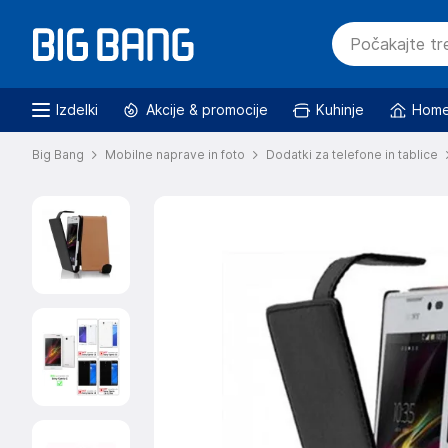
Izdelki
Akcije & promocije
Kuhinje
Home
Big Bang
Mobilne naprave in foto
Dodatki za telefone in tablice