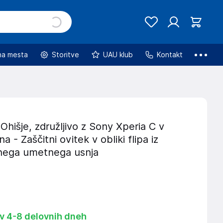
na mesta
Storitve
UAU klub
Kontakt
hišje, združljivo z Sony Xperia C v
a - Zaščitni ovitek v obliki flipa iz
anega umetnega usnja
 v 4-8 delovnih dneh