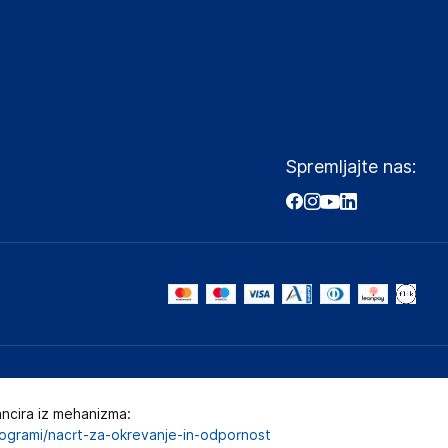
Spremljajte nas:
ancira iz mehanizma:
programi/nacrt-za-okrevanje-in-odpornost