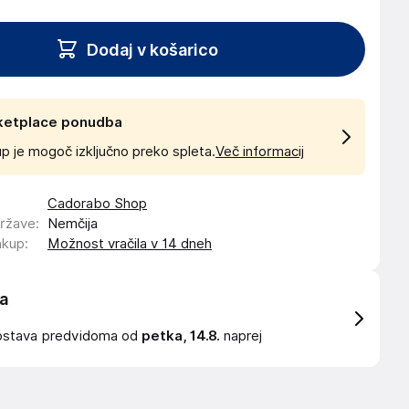
Dodaj v košarico
ketplace ponudba
p je mogoč izključno preko spleta.
Več informacij
Cadorabo Shop
države
:
Nemčija
akup
:
Možnost vračila v 14 dneh
a
ostava
predvidoma od
petka, 14.8.
naprej