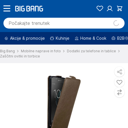
Akcije & promocije
Kuhinje
Home & Cook
B2B
Big Bang
Mobilne naprave in foto
Dodatki za telefone in tablice
Zaščitni ovitki in torbice