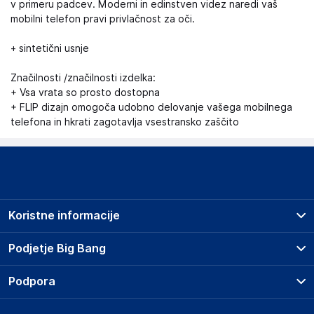
v primeru padcev. Moderni in edinstven videz naredi vaš
mobilni telefon pravi privlačnost za oči.
+ sintetični usnje
Značilnosti /značilnosti izdelka:
+ Vsa vrata so prosto dostopna
+ FLIP dizajn omogoča udobno delovanje vašega mobilnega
telefona in hkrati zagotavlja vsestransko zaščito
Koristne informacije
Prodajna mesta
Podjetje Big Bang
Splošni pogoji
O podjetju
Podpora
Storitve
Kontakti
Dostava, vnos in odvoz
Pogosta vprašanja