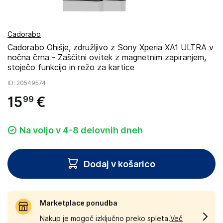
Cadorabo
Cadorabo Ohišje, združljivo z Sony Xperia XA1 ULTRA v
nočna črna - Zaščitni ovitek z magnetnim zapiranjem,
stoječo funkcijo in režo za kartice
ID
: 20549574
15
€
99
Na voljo v 4-8 delovnih dneh
Dodaj v košarico
Marketplace ponudba
Nakup je mogoč izključno preko spleta.
Več