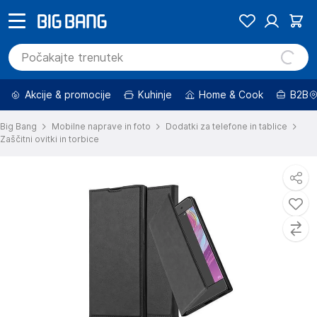
Akcije & promocije
Kuhinje
Home & Cook
B2B
Big Bang
Mobilne naprave in foto
Dodatki za telefone in tablice
Zaščitni ovitki in torbice