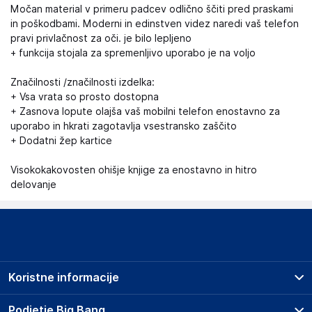
Močan material v primeru padcev odlično ščiti pred praskami
in poškodbami. Moderni in edinstven videz naredi vaš telefon
pravi privlačnost za oči. je bilo lepljeno
+ funkcija stojala za spremenljivo uporabo je na voljo
Značilnosti /značilnosti izdelka:
+ Vsa vrata so prosto dostopna
+ Zasnova lopute olajša vaš mobilni telefon enostavno za
uporabo in hkrati zagotavlja vsestransko zaščito
+ Dodatni žep kartice
Visokokakovosten ohišje knjige za enostavno in hitro
delovanje
Koristne informacije
Prodajna mesta
Podjetje Big Bang