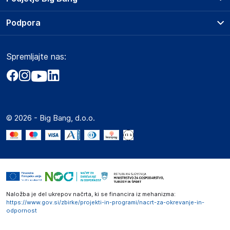
Splošni pogoji
O podjetju
Podpora
Storitve
Kontakti
Dostava, vnos in odvoz
Pogosta vprašanja
Družbena odgovornost
Načini plačila
Spremljajte nas:
Marketplace
Obvestila za javnost
Nakup na obroke
Kako oddati naročilo?
Akt o digitalnih storitvah
Zavarovanje izdelkov
Vračila in reklamacije
Prodaja podjetjem
Politika zasebnosti
Big Partner - distribucija
Spletni piškotki
© 2026 - Big Bang, d.o.o.
Marketplace za partnerje
Novosti
Interna varna linija za prijavo kršitev po ZZPRI
Zaposlitev
Naložba je del ukrepov načrta, ki se financira iz mehanizma:
https://www.gov.si/zbirke/projekti-in-programi/nacrt-za-okrevanje-in-
odpornost