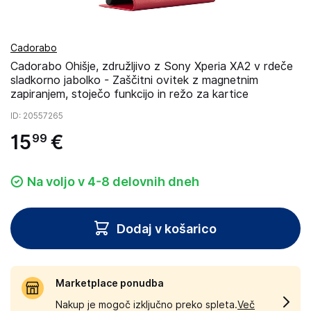
Cadorabo
Cadorabo Ohišje, združljivo z Sony Xperia XA2 v rdeče
sladkorno jabolko - Zaščitni ovitek z magnetnim
zapiranjem, stoječo funkcijo in režo za kartice
ID
: 20557265
15
€
99
Na voljo v 4-8 delovnih dneh
Dodaj v košarico
Marketplace ponudba
Nakup je mogoč izključno preko spleta.
Več