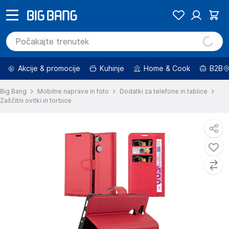
Akcije & promocije
Kuhinje
Home & Cook
B2B
Big Bang
Mobilne naprave in foto
Dodatki za telefone in tablice
Zaščitni ovitki in torbice