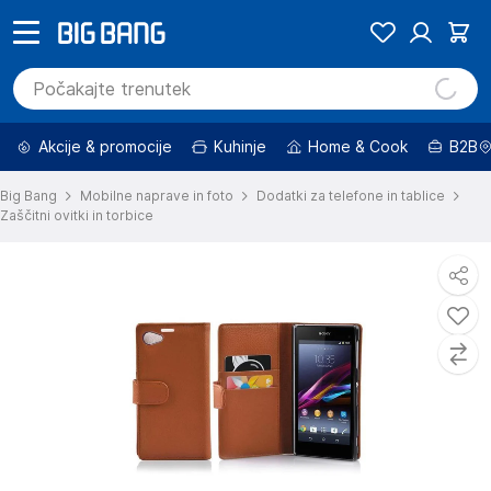
Akcije & promocije
Kuhinje
Home & Cook
B2B
Big Bang
Mobilne naprave in foto
Dodatki za telefone in tablice
Zaščitni ovitki in torbice