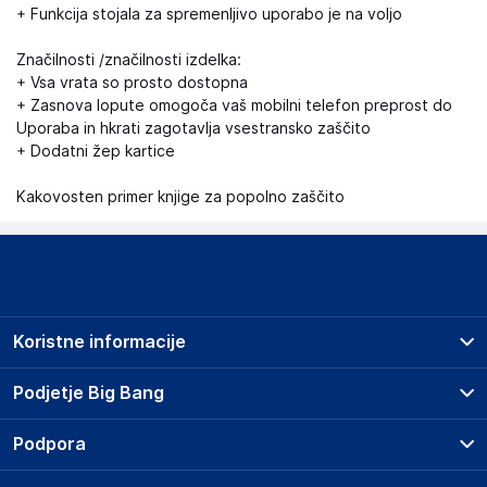
+ Funkcija stojala za spremenljivo uporabo je na voljo
Značilnosti /značilnosti izdelka:
+ Vsa vrata so prosto dostopna
+ Zasnova lopute omogoča vaš mobilni telefon preprost do
Uporaba in hkrati zagotavlja vsestransko zaščito
+ Dodatni žep kartice
Kakovosten primer knjige za popolno zaščito
Koristne informacije
Prodajna mesta
Podjetje Big Bang
Splošni pogoji
O podjetju
Podpora
Storitve
Kontakti
Dostava, vnos in odvoz
Pogosta vprašanja