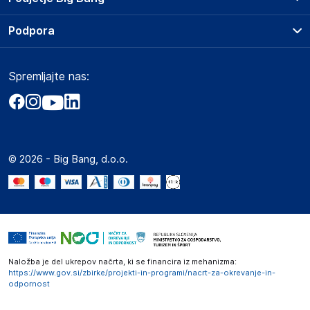
Splošni pogoji
O podjetju
Podpora
Storitve
Kontakti
Dostava, vnos in odvoz
Pogosta vprašanja
Družbena odgovornost
Načini plačila
Spremljajte nas:
Marketplace
Obvestila za javnost
Nakup na obroke
Kako oddati naročilo?
Akt o digitalnih storitvah
Zavarovanje izdelkov
Vračila in reklamacije
Prodaja podjetjem
Politika zasebnosti
Big Partner - distribucija
Spletni piškotki
© 2026 - Big Bang, d.o.o.
Marketplace za partnerje
Novosti
Interna varna linija za prijavo kršitev po ZZPRI
Zaposlitev
Naložba je del ukrepov načrta, ki se financira iz mehanizma:
https://www.gov.si/zbirke/projekti-in-programi/nacrt-za-okrevanje-in-
odpornost