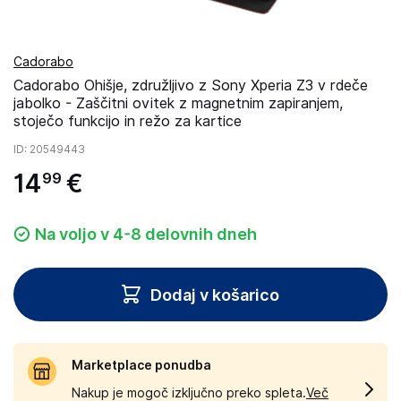
Cadorabo
Cadorabo Ohišje, združljivo z Sony Xperia Z3 v rdeče
jabolko - Zaščitni ovitek z magnetnim zapiranjem,
stoječo funkcijo in režo za kartice
ID
: 20549443
14
€
99
Na voljo v 4-8 delovnih dneh
Dodaj v košarico
Marketplace ponudba
Nakup je mogoč izključno preko spleta.
Več