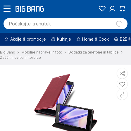
Akcije & promocije
Kuhinje
Home & Cook
B2B
Big Bang
Mobilne naprave in foto
Dodatki za telefone in tablice
Zaščitni ovitki in torbice