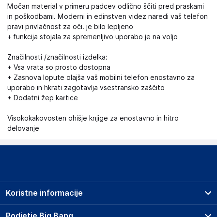
Močan material v primeru padcev odlično ščiti pred praskami
in poškodbami. Moderni in edinstven videz naredi vaš telefon
pravi privlačnost za oči. je bilo lepljeno
+ funkcija stojala za spremenljivo uporabo je na voljo
Značilnosti /značilnosti izdelka:
+ Vsa vrata so prosto dostopna
+ Zasnova lopute olajša vaš mobilni telefon enostavno za
uporabo in hkrati zagotavlja vsestransko zaščito
+ Dodatni žep kartice
Visokokakovosten ohišje knjige za enostavno in hitro
delovanje
Koristne informacije
Prodajna mesta
Podjetje Big Bang