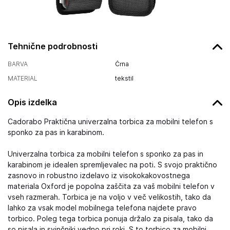
Tehnične podrobnosti
BARVA
Črna
MATERIAL
tekstil
Opis izdelka
Cadorabo Praktična univerzalna torbica za mobilni telefon s
sponko za pas in karabinom.
Univerzalna torbica za mobilni telefon s sponko za pas in
karabinom je idealen spremljevalec na poti. S svojo praktično
zasnovo in robustno izdelavo iz visokokakovostnega
materiala Oxford je popolna zaščita za vaš mobilni telefon v
vseh razmerah. Torbica je na voljo v več velikostih, tako da
lahko za vsak model mobilnega telefona najdete pravo
torbico. Poleg tega torbica ponuja držalo za pisala, tako da
so pisala in svinčniki vedno pri roki. S to torbico za mobilni