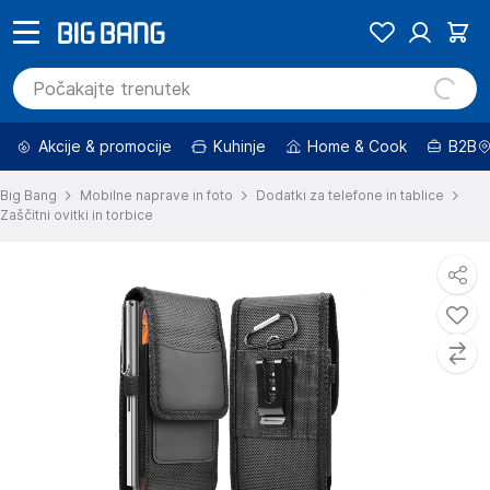
Akcije & promocije
Kuhinje
Home & Cook
B2B
Big Bang
Mobilne naprave in foto
Dodatki za telefone in tablice
Zaščitni ovitki in torbice