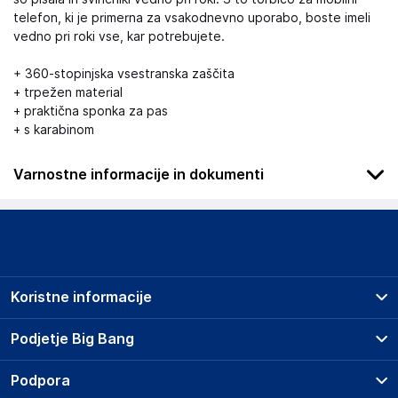
telefon, ki je primerna za vsakodnevno uporabo, boste imeli
vedno pri roki vse, kar potrebujete.
+ 360-stopinjska vsestranska zaščita
+ trpežen material
+ praktična sponka za pas
+ s karabinom
Varnostne informacije in dokumenti
.
Slike o varnosti izdelka
Slike o varnosti izdelka vsebujejo opozorila na embalaži
izdelka in lahko vključujejo ključne varnostne informacije,
Koristne informacije
povezane z določenim izdelkom.
Prodajna mesta
Podjetje Big Bang
Splošni pogoji
O podjetju
Podpora
Storitve
Kontakti