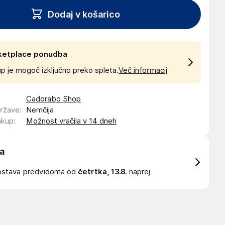
Dodaj v košarico
ketplace ponudba
p je mogoč izključno preko spleta.
Več informacij
Cadorabo Shop
države
:
Nemčija
akup
:
Možnost vračila v 14 dneh
a
ostava
predvidoma od
četrtka, 13.8.
naprej