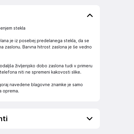
jenjem stekla
elana je iz posebej predelanega stekla, da se
 na zaslonu. Barvna hitrost zaslona je še vedno
daljša življenjsko dobo zaslona tudi v primeru
 telefona niti ne spremeni kakovosti slike.
 zgoraj navedene blagovne znamke je samo
na oprema.
nti