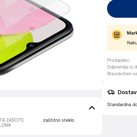
Mar
Naku
Prodajalec
:
Odpremlja iz 
Brezskrben n
Dostav
Standardna d
TA ZAŠČITE
zaščitno steklo
LONA