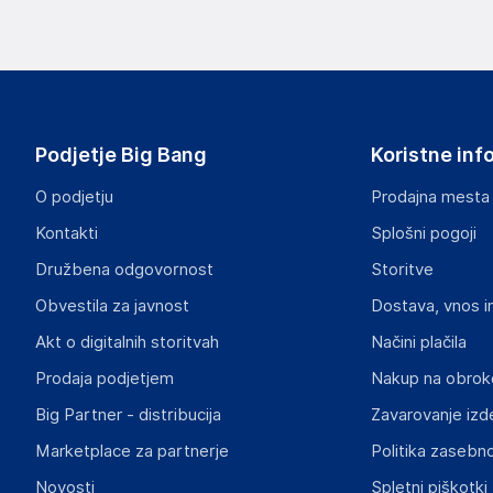
Slike o varnosti izdelka
Slike o varnosti izdelka vsebujejo opozorila na embalaži izd
informacije, povezane z določenim izdelkom.
Podjetje Big Bang
Koristne inf
O podjetju
Prodajna mesta
Kontakti
Splošni pogoji
Dokumenti o varnosti izdelka
Družbena odgovornost
Storitve
Produktni dokumenti z opozorili ter varnostnimi in drugimi 
izdelkom.
Obvestila za javnost
Dostava, vnos i
Akt o digitalnih storitvah
Načini plačila
3851b7510b71bc87256f271b2dd608c8158fe08c.pdf
Prodaja podjetjem
Nakup na obrok
Big Partner - distribucija
Zavarovanje izd
Marketplace za partnerje
Politika zasebno
Novosti
Spletni piškotki