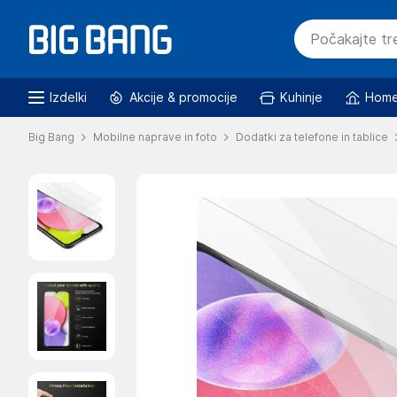
Izdelki
Akcije & promocije
Kuhinje
Home
Big Bang
Mobilne naprave in foto
Dodatki za telefone in tablice