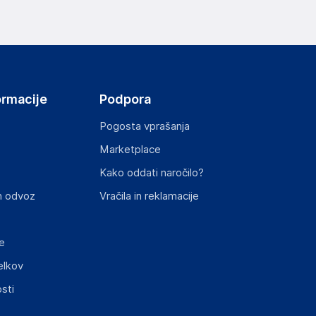
elka in lahko vključujejo ključne varnostne
ormacije
Podpora
Pogosta vprašanja
Marketplace
Kako oddati naročilo?
ključnimi informacijami, povezanimi z določenim
n odvoz
Vračila in reklamacije
e
elkov
sti