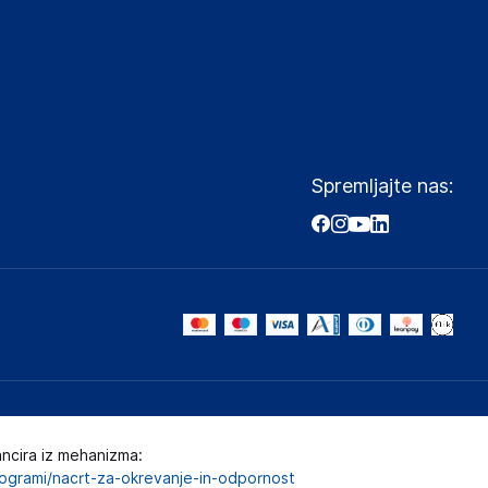
Spremljajte nas:
ancira iz mehanizma:
programi/nacrt-za-okrevanje-in-odpornost