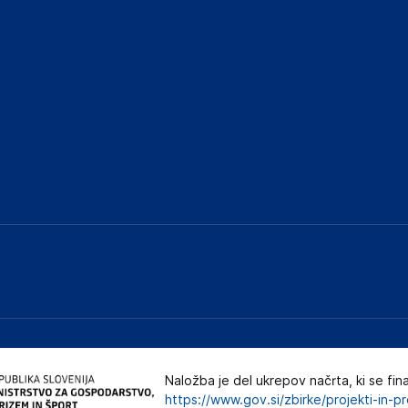
Naložba je del ukrepov načrta, ki se fin
https://www.gov.si/zbirke/projekti-in-