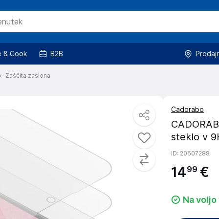
 & Cook
B2B
Prodaj
Zaščita zaslona
Cadorabo
CADORABO 
steklo v 9
ID
: 20607288
14
€
99
Na voljo