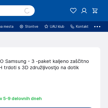
na mesta
Storitve
UAU klub
Kontakt
Samsung - 3 -paket kaljeno zaščitno
H trdoti s 3D združljivostjo na dotik
 v 5-9 delovnih dneh