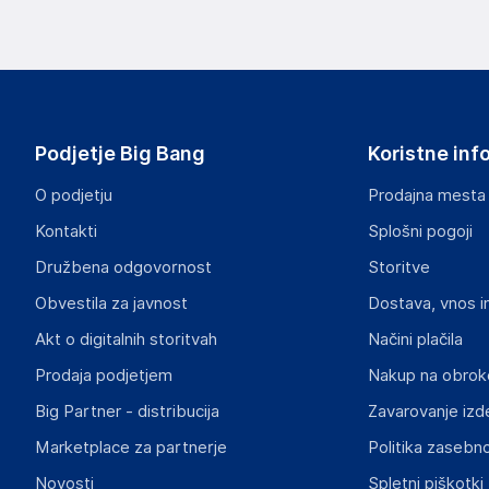
Slike o varnosti izdelka
Slike o varnosti izdelka vsebujejo opozorila na embalaži izd
informacije, povezane z določenim izdelkom.
Podjetje Big Bang
Koristne inf
O podjetju
Prodajna mesta
Kontakti
Splošni pogoji
Dokumenti o varnosti izdelka
Družbena odgovornost
Storitve
Produktni dokumenti z opozorili ter varnostnimi in drugimi 
izdelkom.
Obvestila za javnost
Dostava, vnos i
Akt o digitalnih storitvah
Načini plačila
2d50e71f11088316018780397c411d6ba1413316.pdf
Prodaja podjetjem
Nakup na obrok
Big Partner - distribucija
Zavarovanje izd
Marketplace za partnerje
Politika zasebno
Novosti
Spletni piškotki