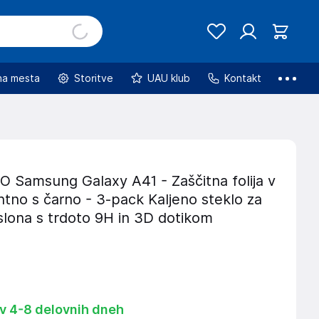
na mesta
Storitve
UAU klub
Kontakt
Samsung Galaxy A41 - Zaščitna folija v
tno s čarno - 3-pack Kaljeno steklo za
slona s trdoto 9H in 3D dotikom
 v 4-8 delovnih dneh