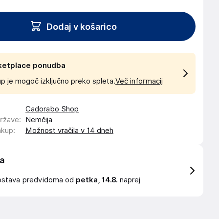
Dodaj v košarico
ketplace ponudba
p je mogoč izključno preko spleta.
Več informacij
Cadorabo Shop
države
:
Nemčija
akup
:
Možnost vračila v 14 dneh
a
ostava
predvidoma od
petka, 14.8.
naprej