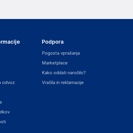
elka in lahko vključujejo ključne varnostne
ormacije
Podpora
Pogosta vprašanja
Marketplace
Kako oddati naročilo?
ključnimi informacijami, povezanimi z določenim
n odvoz
Vračila in reklamacije
e
elkov
sti