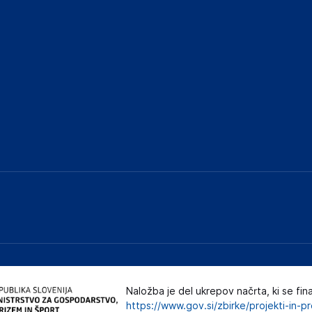
Naložba je del ukrepov načrta, ki se fin
https://www.gov.si/zbirke/projekti-in-