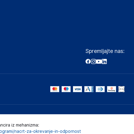
Spremljajte nas:
ancira iz mehanizma:
programi/nacrt-za-okrevanje-in-odpornost