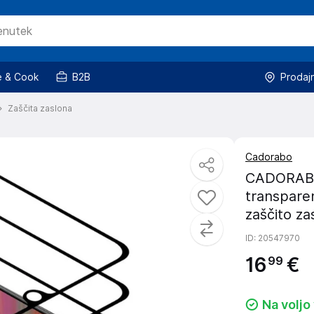
 & Cook
B2B
Prodaj
Zaščita zaslona
Cadorabo
CADORABO 
transparen
zaščito za
ID
: 20547970
16
€
99
Na voljo