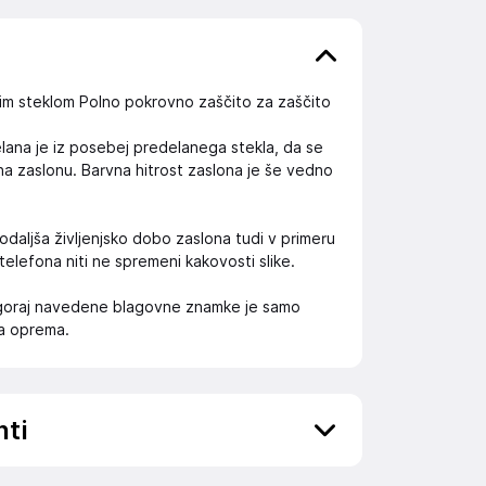
im steklom Polno pokrovno zaščito za zaščito
elana je iz posebej predelanega stekla, da se
 na zaslonu. Barvna hitrost zaslona je še vedno
daljša življenjsko dobo zaslona tudi v primeru
 telefona niti ne spremeni kakovosti slike.
 zgoraj navedene blagovne znamke je samo
na oprema.
nti