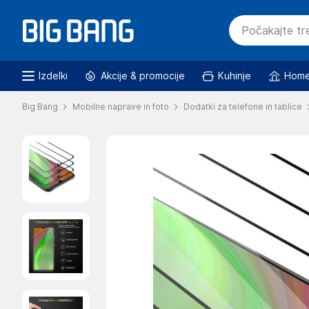
Izdelki
Akcije & promocije
Kuhinje
Home
Big Bang
Mobilne naprave in foto
Dodatki za telefone in tablice