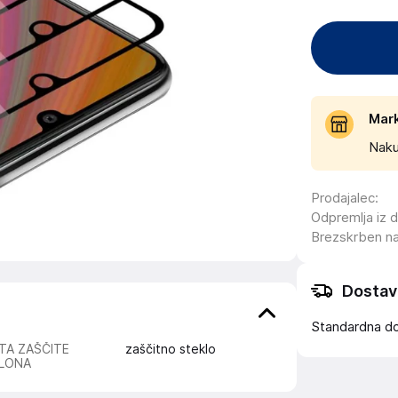
Mar
Naku
Prodajalec
:
Odpremlja iz 
Brezskrben n
Dostav
Standardna d
TA ZAŠČITE
zaščitno steklo
LONA