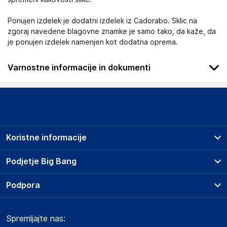
Ponujen izdelek je dodatni izdelek iz Cadorabo. Sklic na
zgoraj navedene blagovne znamke je samo tako, da kaže, da
je ponujen izdelek namenjen kot dodatna oprema.
Varnostne informacije in dokumenti
.
Slike o varnosti izdelka
Slike o varnosti izdelka vsebujejo opozorila na embalaži
izdelka in lahko vključujejo ključne varnostne informacije,
Koristne informacije
povezane z določenim izdelkom.
Prodajna mesta
Podjetje Big Bang
Splošni pogoji
O podjetju
Podpora
Storitve
Kontakti
Dostava, vnos in odvoz
Pogosta vprašanja
Družbena odgovornost
Načini plačila
Dokumenti o varnosti izdelka
Spremljajte nas:
Marketplace
Obvestila za javnost