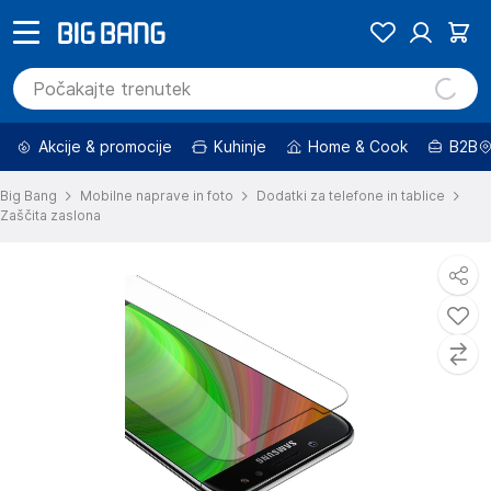
Akcije & promocije
Kuhinje
Home & Cook
B2B
Big Bang
Mobilne naprave in foto
Dodatki za telefone in tablice
Zaščita zaslona