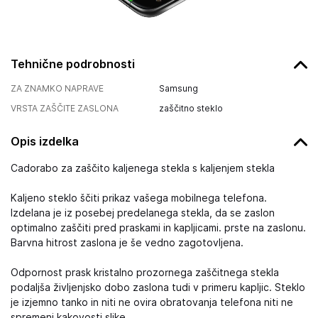
Tehnične podrobnosti
ZA ZNAMKO NAPRAVE
Samsung
VRSTA ZAŠČITE ZASLONA
zaščitno steklo
Opis izdelka
Cadorabo za zaščito kaljenega stekla s kaljenjem stekla
Kaljeno steklo ščiti prikaz vašega mobilnega telefona.
Izdelana je iz posebej predelanega stekla, da se zaslon
optimalno zaščiti pred praskami in kapljicami. prste na zaslonu.
Barvna hitrost zaslona je še vedno zagotovljena.
Odpornost prask kristalno prozornega zaščitnega stekla
podaljša življenjsko dobo zaslona tudi v primeru kapljic. Steklo
je izjemno tanko in niti ne ovira obratovanja telefona niti ne
spremeni kakovosti slike.