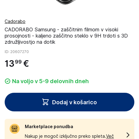
Cadorabo
CADORABO Samsung - zaščitnim filmom v visoki
prosojnosti - kaljeno zaščitno steklo v 9H trdoti s 3D
združljivostjo na dotik
ID
: 20607270
13
€
99
Na voljo v 5-9 delovnih dneh
Dodaj v košarico
Marketplace ponudba
Nakup je mogoč izključno preko spleta.
Več