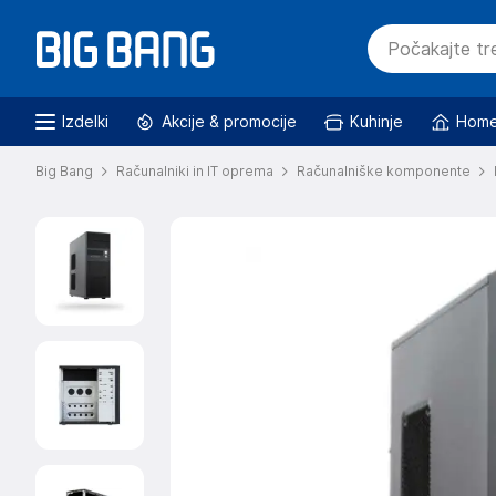
Izdelki
Akcije & promocije
Kuhinje
Home
Big Bang
Računalniki in IT oprema
Računalniške komponente