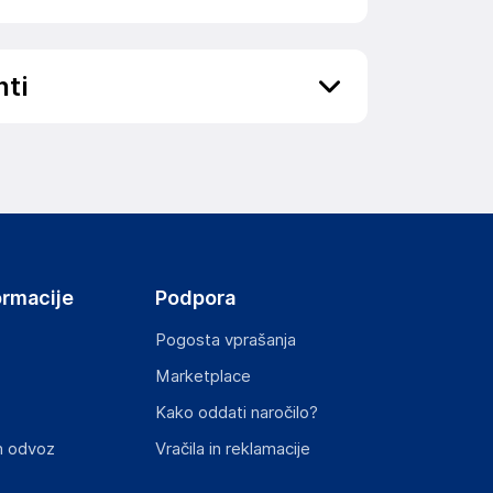
nti
ov, državo in elektronski naslov) povezane s
ormacije
Podpora
Pogosta vprašanja
Marketplace
st izdelka z zahtevanimi predpisi.
Kako oddati naročilo?
n odvoz
Vračila in reklamacije