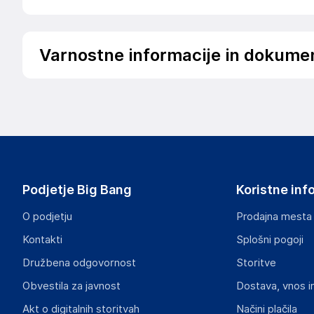
Varnostne informacije in dokume
Podatki o proizvajalcu
Podatki o proizvajalcu vključujejo informacije (naziv, nasl
proizvajalcem izdelka.
Arena Electronic Gmbh
Koppersstr. 18
DE
Podjetje Big Bang
Koristne inf
martin@chieftec.eu
O podjetju
Prodajna mesta
Odgovorna oseba v EU
Kontakti
Splošni pogoji
Gospodarski subjekt s sedežem v EU, ki zagotavlja skladno
Družbena odgovornost
Storitve
Arena Electronic Gmbh
Obvestila za javnost
Dostava, vnos i
Koppersstr. 18
DE
Akt o digitalnih storitvah
Načini plačila