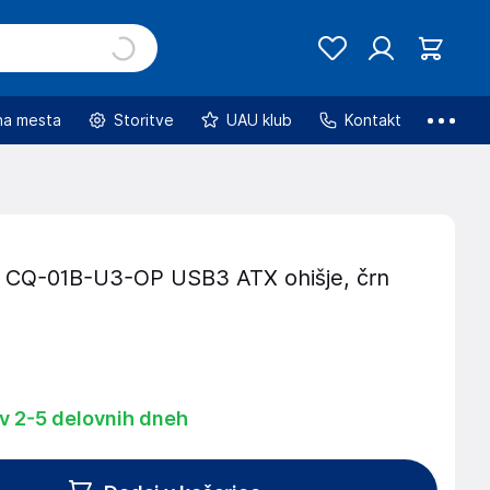
na mesta
Storitve
UAU klub
Kontakt
CQ-01B-U3-OP USB3 ATX ohišje, črn
 v 2-5 delovnih dneh