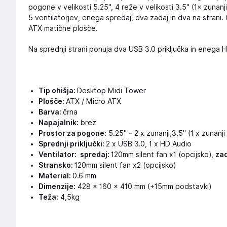
pogone v velikosti 5.25", 4 reže v velikosti 3.5" (1× zunanji
5 ventilatorjev, enega spredaj, dva zadaj in dva na strani. 
ATX matične plošče.
Na sprednji strani ponuja dva USB 3.0 priključka in enega H
Tip ohišja:
Desktop Midi Tower
Plošče:
ATX / Micro ATX
Barva:
črna
Napajalnik:
brez
Prostor za pogone:
5.25" – 2 x zunanji
,
3.5" (1 x zunanji
Sprednji priključki:
2 x USB 3.0, 1 x HD Audio
Ventilator:
spredaj:
120mm silent fan x1 (opcijsko),
zad
Stransko:
120mm silent fan x2 (opcijsko)
Material:
0.6 mm
Dimenzije:
428 × 160 × 410 mm (+15mm podstavki)
Teža:
4,5kg