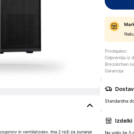
Mar
Naku
Prodajalec
:
Odpremlja iz 
Brezskrben n
Garancija
:
Dostav
Standardna d
Izdelki
gonov in ventilatorjev. Ima 2 reži za zunanje
Na voljo še
5 