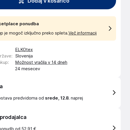
Dodaj v košarico
ketplace ponudba
p je mogoč izključno preko spleta.
Več informacij
ELKOtex
države
:
Slovenija
akup
:
Možnost vračila v 14 dneh
24 mesecev
a
ostava
predvidoma od
srede, 12.8.
naprej
 prodajalca
ponudb od 52.91 €