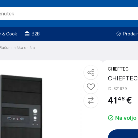
 & Cook
B2B
Prodaj
Računalniška ohišja
CHIEFTEC
CHIEFTEC 
ID
: 321979
41
€
48
Na voljo