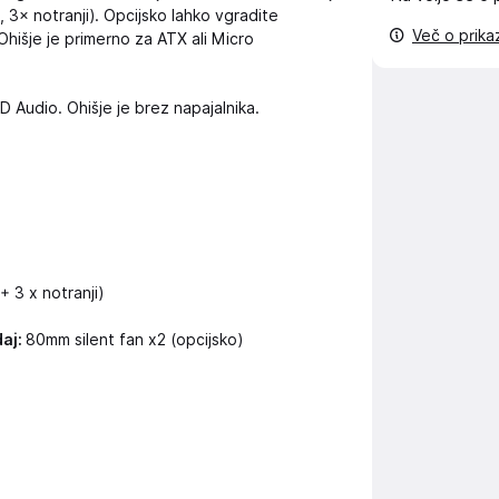
, 3× notranji). Opcijsko lahko vgradite
Več o prik
Ohišje je primerno za ATX ali Micro
D Audio. Ohišje je brez napajalnika.
 + 3 x notranji)
aj:
80mm silent fan x2 (opcijsko)