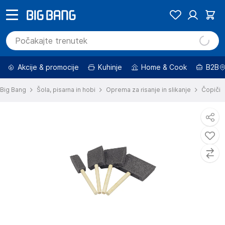
Akcije & promocije
Kuhinje
Home & Cook
B2B
Big Bang
Šola, pisarna in hobi
Oprema za risanje in slikanje
Čopiči