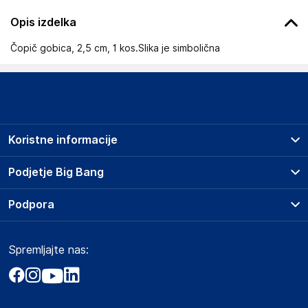
Opis izdelka
Čopič gobica, 2,5 cm, 1 kos.Slika je simbolična
Koristne informacije
Prodajna mesta
Podjetje Big Bang
Splošni pogoji
O podjetju
Podpora
Storitve
Kontakti
Dostava, vnos in odvoz
Pogosta vprašanja
Družbena odgovornost
Načini plačila
Spremljajte nas:
Marketplace
Obvestila za javnost
Nakup na obroke
Kako oddati naročilo?
Akt o digitalnih storitvah
Zavarovanje izdelkov
Vračila in reklamacije
Prodaja podjetjem
Politika zasebnosti