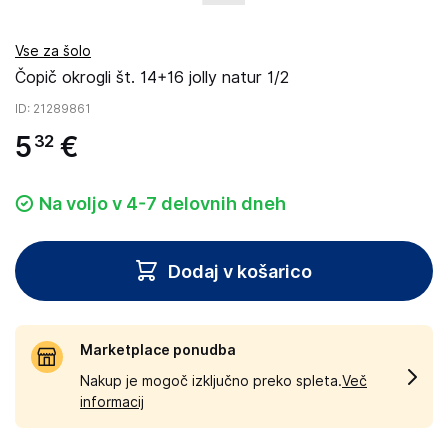
Vse za šolo
Čopič okrogli št. 14+16 jolly natur 1/2
ID
: 21289861
5
€
32
Na voljo v 4-7 delovnih dneh
Dodaj v košarico
Marketplace ponudba
Nakup je mogoč izključno preko spleta.
Več
informacij