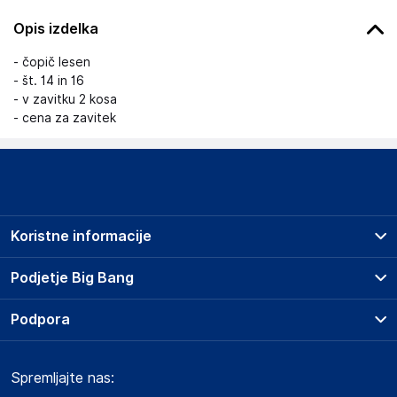
Opis izdelka
- čopič lesen
- št. 14 in 16
- v zavitku 2 kosa
- cena za zavitek
Koristne informacije
Prodajna mesta
Podjetje Big Bang
Splošni pogoji
O podjetju
Podpora
Storitve
Kontakti
Dostava, vnos in odvoz
Pogosta vprašanja
Družbena odgovornost
Načini plačila
Spremljajte nas:
Marketplace
Obvestila za javnost
Nakup na obroke