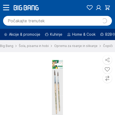
Akcije & promocije
Kuhinje
Home & Cook
B2B
Big Bang
Šola, pisarna in hobi
Oprema za risanje in slikanje
Čopiči