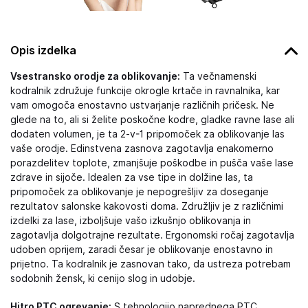
Opis izdelka
Vsestransko orodje za oblikovanje:
Ta večnamenski
kodralnik združuje funkcije okrogle krtače in ravnalnika, kar
vam omogoča enostavno ustvarjanje različnih pričesk. Ne
glede na to, ali si želite poskočne kodre, gladke ravne lase ali
dodaten volumen, je ta 2-v-1 pripomoček za oblikovanje las
vaše orodje. Edinstvena zasnova zagotavlja enakomerno
porazdelitev toplote, zmanjšuje poškodbe in pušča vaše lase
zdrave in sijoče. Idealen za vse tipe in dolžine las, ta
pripomoček za oblikovanje je nepogrešljiv za doseganje
rezultatov salonske kakovosti doma. Združljiv je z različnimi
izdelki za lase, izboljšuje vašo izkušnjo oblikovanja in
zagotavlja dolgotrajne rezultate. Ergonomski ročaj zagotavlja
udoben oprijem, zaradi česar je oblikovanje enostavno in
prijetno. Ta kodralnik je zasnovan tako, da ustreza potrebam
sodobnih žensk, ki cenijo slog in udobje.
Hitro PTC ogrevanje:
S tehnologijo naprednega PTC