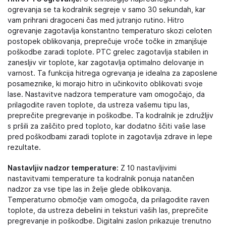
ogrevanja se ta kodralnik segreje v samo 30 sekundah, kar
vam prihrani dragoceni čas med jutranjo rutino. Hitro
ogrevanje zagotavlja konstantno temperaturo skozi celoten
postopek oblikovanja, preprečuje vroče točke in zmanjšuje
poškodbe zaradi toplote. PTC grelec zagotavlja stabilen in
zanesljiv vir toplote, kar zagotavlja optimalno delovanje in
varnost. Ta funkcija hitrega ogrevanja je idealna za zaposlene
posameznike, ki morajo hitro in učinkovito oblikovati svoje
lase. Nastavitve nadzora temperature vam omogočajo, da
prilagodite raven toplote, da ustreza vašemu tipu las,
preprečite pregrevanje in poškodbe. Ta kodralnik je združljiv
s pršili za zaščito pred toploto, kar dodatno ščiti vaše lase
pred poškodbami zaradi toplote in zagotavlja zdrave in lepe
rezultate.
Nastavljiv nadzor temperature:
Z 10 nastavljivimi
nastavitvami temperature ta kodralnik ponuja natančen
nadzor za vse tipe las in želje glede oblikovanja.
Temperaturno območje vam omogoča, da prilagodite raven
toplote, da ustreza debelini in teksturi vaših las, preprečite
pregrevanje in poškodbe. Digitalni zaslon prikazuje trenutno