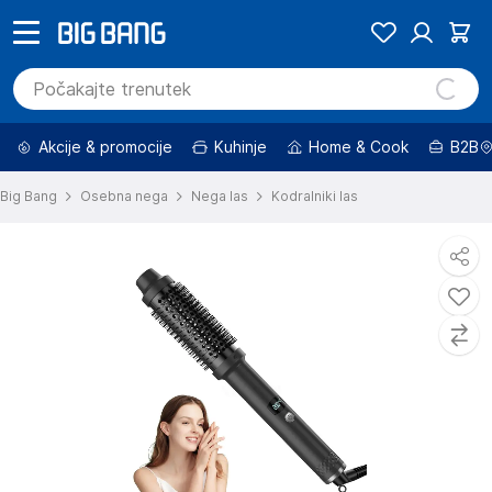
Akcije & promocije
Kuhinje
Home & Cook
B2B
Big Bang
Osebna nega
Nega las
Kodralniki las