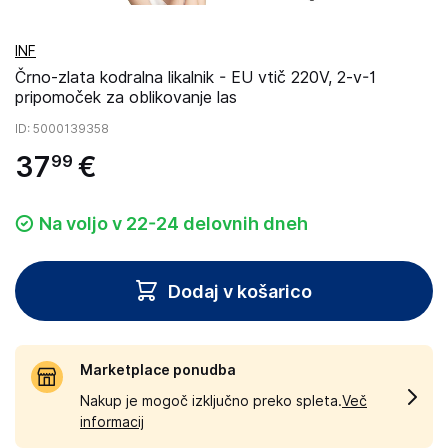
INF
Črno-zlata kodralna likalnik - EU vtič 220V, 2-v-1
pripomoček za oblikovanje las
ID
: 5000139358
37
€
99
Na voljo v 22-24 delovnih dneh
Dodaj v košarico
Marketplace ponudba
Nakup je mogoč izključno preko spleta.
Več
informacij