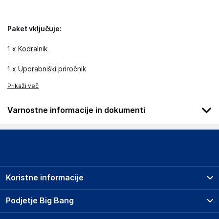
Paket vključuje:
1 x Kodralnik
1 x Uporabniški priročnik
Prikaži več
Varnostne informacije in dokumenti
Da bi se izognili nevarnosti, izdelek hranite izven dosega
dojenčkov in otrok, saj ni igrača.
Podatki o proizvajalcu
Podatki o proizvajalcu vključujejo informacije (naziv, naslov,
Koristne informacije
državo in elektronski naslov) povezane s proizvajalcem
izdelka.
Prodajna mesta
Podjetje Big Bang
Splošni pogoji
DRAGON ECOM INTERNATIONAL LIMITED