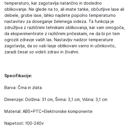
temperaturo, kar zagotavlja natančno in dosledno
oblikovanje. Ne glede na to, ali imate tanke, občutljive lase ali
debele, grobe lase, lahko najdete popolno temperaturno
nastavitev za doseganje želenega videza. Ta funkcija je
združljiva z različnimi tehnikami oblikovanja, kar vam omogoča,
da eksperimentirate z različnimi pričeskami, ne da bi pri tem
ogrozili zdravje vaših las. Nastavljiv nadzor temperature
zagotavlja, da so vaši lasje oblikovani varno in učinkovito,
zaradi česar so videti zdravi in živahni.
Specifikacije:
Barva: Črna in zlata
Dimenzije: Dolžina: 31 cm, Širina: 3,1 cm, Višina: 3,1 cm
Material: ABS+PTC+Elektronske komponente
Napetost: 100-240v