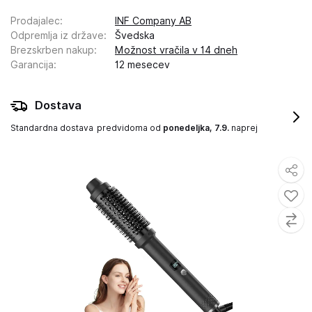
Prodajalec
:
INF Company AB
Odpremlja iz države
:
Švedska
Brezskrben nakup
:
Možnost vračila v 14 dneh
Garancija
:
12 mesecev
Dostava
Standardna dostava
predvidoma od
ponedeljka, 7.9.
naprej