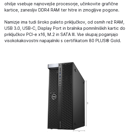
ohišje vsebuje najnovejše procesorje, učinkovite grafične
kartice, zanesljiv DDR4 RAM ter hitre in zmogljive pogone.
Namizje ima tudi široko paleto priključkov, od osmih rež RAM,
USB 3.0, USB-C, Display Port in bralnika pomnilniških kartic do
priključkov PCI-e x16, M.2 in SATA III. Vse skupaj poganjajo
visokokakovostni napajalniki s certifikatom 80 PLUS® Gold.