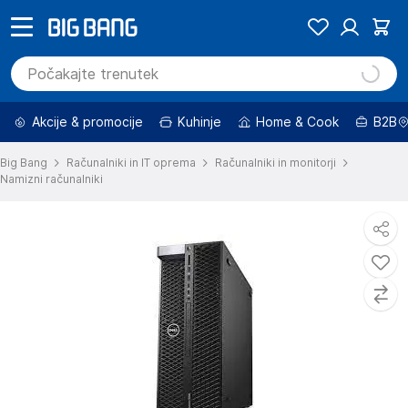
Akcije & promocije
Kuhinje
Home & Cook
B2B
Big Bang
Računalniki in IT oprema
Računalniki in monitorji
Namizni računalniki