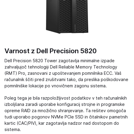
Varnost z Dell Precision 5820
Dell Precision 5820 Tower zagotavlja minimalne izpade
zahvaljujoč tehnologiji Dell Reliable Memory Technology
(RMT) Pro, zasnovani z upoštevanjem pomnilnika ECC. Vaš
računalnik ščiti pred zrušitvami tako, da preslika poškodovane
pomnilniške lokacije po vnovičnem zagonu sistema.
Poleg tega je bila razpoložljivost podatkov v teh računalnikih
izboljšana zaradi uporabe konfiguracij strojne in programske
opreme RAID za množično shranjevanje. Ta rešitev omogoča
tudi uporabo pogonov NVMe PCIe SSD in čitalnikov pametnih
kartic (CAC/PIV), kar zagotavlja nadzor nad dostopom do
sistema.