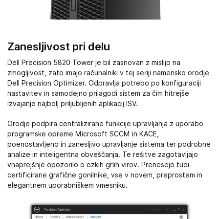
Zanesljivost pri delu
Dell Precision 5820 Tower je bil zasnovan z mislijo na
zmogljivost, zato imajo računalniki v tej seriji namensko orodje
Dell Precision Optimizer. Odpravlja potrebo po konfiguraciji
nastavitev in samodejno prilagodi sistem za čim hitrejše
izvajanje najbolj priljubljenih aplikacij ISV.
Orodje podpira centralizirane funkcije upravljanja z uporabo
programske opreme Microsoft SCCM in KACE,
poenostavljeno in zanesljivo upravljanje sistema ter podrobne
analize in inteligentna obveščanja. Te rešitve zagotavljajo
vnaprejšnje opozorilo o ozkih grlih virov. Prenesejo tudi
certificirane grafične gonilnike, vse v novem, preprostem in
elegantnem uporabniškem vmesniku.