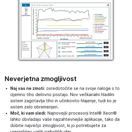
Neverjetna zmogljivost
Naj vas ne zmoti:
osredotočite se na svoje naloge s to
izjemno tiho delovno postajo. Nov večkanalni hladilni
sistem zagotavlja tiho in učinkovito hlajenje, tudi ko je
sistem zelo obremenjen.
Moč, ki vam sledi:
Najnovejši procesorji Intel® Xeon®
lahko obvladajo vaše najzahtevnejše aplikacije, tako da
dobite največjo zmogljivost, ki jo potrebujete za
uresničitev vaših najboljših idej.