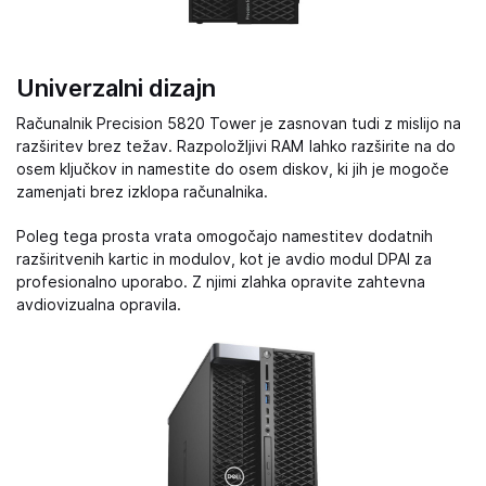
Univerzalni dizajn
Računalnik Precision 5820 Tower je zasnovan tudi z mislijo na
razširitev brez težav. Razpoložljivi RAM lahko razširite na do
osem ključkov in namestite do osem diskov, ki jih je mogoče
zamenjati brez izklopa računalnika.
Poleg tega prosta vrata omogočajo namestitev dodatnih
razširitvenih kartic in modulov, kot je avdio modul DPAI za
profesionalno uporabo. Z njimi zlahka opravite zahtevna
avdiovizualna opravila.