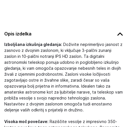
Opis izdelka
Izboljšana izkušnja gledanja:
Doživite neprimerljivo jasnost z
zasnovo z dvojnim zaslonom, ki vključuje 3-palčni zunanji
zaslon in 10-palčni notranji IPS HD zaslon. Ta digitalni
astronomski teleskop ponuja udobno in poglobljeno izkušnjo
gledanja, ki vam omogoča opazovanje nebesnih teles in divjih
živali z izjemnimi podrobnostmi. Zasloni visoke ločljivosti
zagotavljajo ostre in živahne slike, zaradi česar so vaša
opazovanja bolj prijetna in informativna. Idealen tako za
amaterske astronome kot za ljubitelje narave, ta teleskop vam
približa vesolje s svojo napredno tehnologijo zaslona.
Nastavitev z dvojnim zaslonom omogoča tudi enostavno
deljenje vaših odkritij s prijatelji in družino.
Visoka moč povečave:
Raziščite vesolje z impresivno 350-