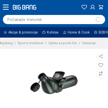
Akcije & promocije
Kuhinje
Home & Cook
B2B
Big Bang
Šport in mobilnost
Optika za prosti čas
Teleskopi