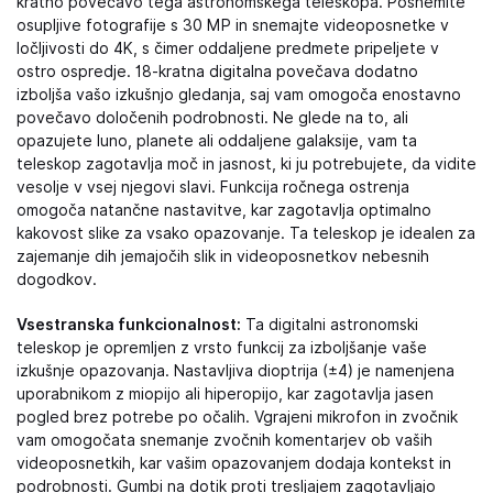
kratno povečavo tega astronomskega teleskopa. Posnemite
osupljive fotografije s 30 MP in snemajte videoposnetke v
ločljivosti do 4K, s čimer oddaljene predmete pripeljete v
ostro ospredje. 18-kratna digitalna povečava dodatno
izboljša vašo izkušnjo gledanja, saj vam omogoča enostavno
povečavo določenih podrobnosti. Ne glede na to, ali
opazujete luno, planete ali oddaljene galaksije, vam ta
teleskop zagotavlja moč in jasnost, ki ju potrebujete, da vidite
vesolje v vsej njegovi slavi. Funkcija ročnega ostrenja
omogoča natančne nastavitve, kar zagotavlja optimalno
kakovost slike za vsako opazovanje. Ta teleskop je idealen za
zajemanje dih jemajočih slik in videoposnetkov nebesnih
dogodkov.
Vsestranska funkcionalnost:
Ta digitalni astronomski
teleskop je opremljen z vrsto funkcij za izboljšanje vaše
izkušnje opazovanja. Nastavljiva dioptrija (±4) je namenjena
uporabnikom z miopijo ali hiperopijo, kar zagotavlja jasen
pogled brez potrebe po očalih. Vgrajeni mikrofon in zvočnik
vam omogočata snemanje zvočnih komentarjev ob vaših
videoposnetkih, kar vašim opazovanjem dodaja kontekst in
podrobnosti. Gumbi na dotik proti tresljajem zagotavljajo