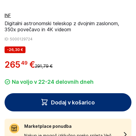
INF
Digitalni astronomski teleskop z dvojnim zaslonom,
350x povečavo in 4K videom
ID
: 5000129724
-
26,30 €
265
€
49
291,79 €
Na voljo v 22-24 delovnih dneh
Dodaj v košarico
Marketplace ponudba
Nakup je mogoč izključno preko spleta.
Več