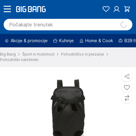
Akcije & promocije
Kuhinje
Home & Cook
B2B
Big Bang
Šport in mobilnost
Pohodništvo in plezanje
Pohodniški nahrbtniki