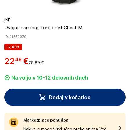
INF
Dvojna naramna torba Pet Chest M
ID
: 21550078
-
7,40 €
22
€
49
29,89 €
Na voljo v 10-12 delovnih dneh
Dodaj v košarico
Marketplace ponudba
Nakup je mogoč izključno preko spleta.
Več