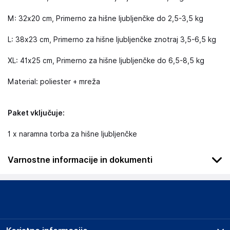
M: 32x20 cm, Primerno za hišne ljubljenčke do 2,5-3,5 kg
L: 38x23 cm, Primerno za hišne ljubljenčke znotraj 3,5-6,5 kg
XL: 41x25 cm, Primerno za hišne ljubljenčke do 6,5-8,5 kg
Material: poliester + mreža
Paket vključuje:
1 x naramna torba za hišne ljubljenčke
Varnostne informacije in dokumenti
Da bi se izognili nevarnosti, hranite ta izdelek izven dosega
dojenčkov in otrok.
Podatki o proizvajalcu
Podatki o proizvajalcu vključujejo informacije (naziv, naslov,