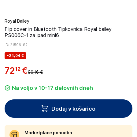
Royal Bailey
Flip cover in Bluetooth Tipkovnica Royal bailey
PS006C-1 za ipad mini6
ID
: 21596182
-
24,04 €
72
€
12
96,16 €
Na voljo v 10-17 delovnih dneh
Dodaj v košarico
Marketplace ponudba