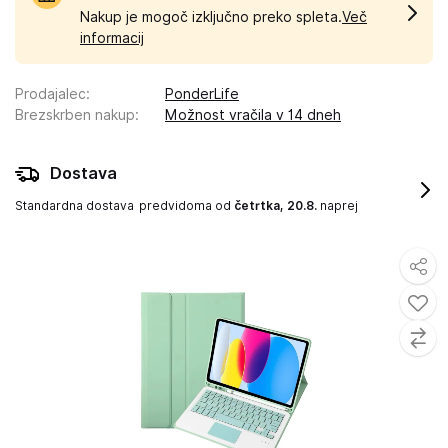
Nakup je mogoč izključno preko spleta.
Več
informacij
Prodajalec
:
PonderLife
Brezskrben nakup
:
Možnost vračila v 14 dneh
Dostava
Standardna dostava
predvidoma od
četrtka, 20.8.
naprej