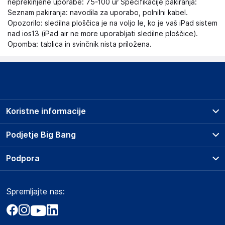
neprekinjene uporabe: 75-100 ur Specifikacije pakiranja:
Seznam pakiranja: navodila za uporabo, polnilni kabel.
Opozorilo: sledilna ploščica je na voljo le, ko je vaš iPad sistem
nad ios13 (iPad air ne more uporabljati sledilne ploščice).
Opomba: tablica in svinčnik nista priložena.
Koristne informacije
Prodajna mesta
Podjetje Big Bang
Splošni pogoji
O podjetju
Podpora
Storitve
Kontakti
Dostava, vnos in odvoz
Pogosta vprašanja
Družbena odgovornost
Načini plačila
Spremljajte nas:
Marketplace
Obvestila za javnost
Nakup na obroke
Kako oddati naročilo?
Akt o digitalnih storitvah
Zavarovanje izdelkov
Vračila in reklamacije
Prodaja podjetjem