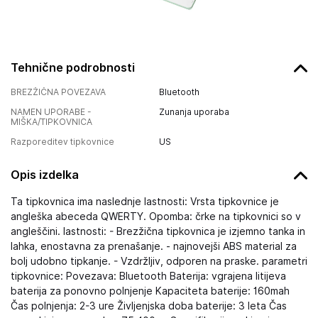
Tehnične podrobnosti
BREZŽIČNA POVEZAVA
Bluetooth
NAMEN UPORABE -
Zunanja uporaba
MIŠKA/TIPKOVNICA
Razporeditev tipkovnice
US
Opis izdelka
Ta tipkovnica ima naslednje lastnosti: Vrsta tipkovnice je
angleška abeceda QWERTY. Opomba: črke na tipkovnici so v
angleščini. lastnosti: - Brezžična tipkovnica je izjemno tanka in
lahka, enostavna za prenašanje. - najnovejši ABS material za
bolj udobno tipkanje. - Vzdržljiv, odporen na praske. parametri
tipkovnice: Povezava: Bluetooth Baterija: vgrajena litijeva
baterija za ponovno polnjenje Kapaciteta baterije: 160mah
Čas polnjenja: 2-3 ure Življenjska doba baterije: 3 leta Čas