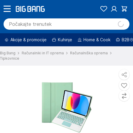
Akcije & promocije
Kuhinje
Home & Cook
B2B
Big Bang
Računalniki in IT oprema
Računalniška oprema
Tipkovnice