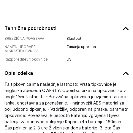
Tehnične podrobnosti
BREZŽIČNA POVEZAVA
Bluetooth
NAMEN UPORABE -
Zunanja uporaba
MIŠKA/TIPKOVNICA
Razporeditev tipkovnice
US
Opis izdelka
Ta tipkovnica ima naslednje lastnosti: Vrsta tipkovnice je
angleška abeceda QWERTY. Opomba: črke na tipkovnici so v
angleščini. lastnosti: - Brezžična tipkovnica je izjemno tanka in
lahka, enostavna za prenašanje. - najnovejši ABS material za
bolj udobno tipkanje. - Vzdržljiv, odporen na praske. parametri
tipkovnice: Povezava: Bluetooth Baterija: vgrajena litijeva
baterija za ponovno polnjenje Kapaciteta baterije: 160mah
Čas polnjenja: 2-3 ure Življenjska doba baterije: 3 leta Čas