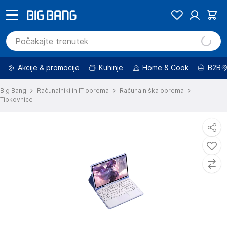
Akcije & promocije
Kuhinje
Home & Cook
B2B
Big Bang
Računalniki in IT oprema
Računalniška oprema
Tipkovnice