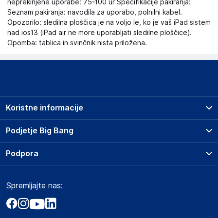
neprekinjene uporabe: 75-100 ur Specifikacije pakiranja:
Seznam pakiranja: navodila za uporabo, polnilni kabel.
Opozorilo: sledilna ploščica je na voljo le, ko je vaš iPad sistem
nad ios13 (iPad air ne more uporabljati sledilne ploščice).
Opomba: tablica in svinčnik nista priložena.
Koristne informacije
Prodajna mesta
Podjetje Big Bang
Splošni pogoji
O podjetju
Podpora
Storitve
Kontakti
Dostava, vnos in odvoz
Pogosta vprašanja
Družbena odgovornost
Načini plačila
Spremljajte nas:
Marketplace
Obvestila za javnost
Nakup na obroke
Kako oddati naročilo?
Akt o digitalnih storitvah
Zavarovanje izdelkov
Vračila in reklamacije
Prodaja podjetjem