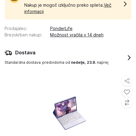
Nakup je mogoč izključno preko spleta.
Več
informacij
Prodajalec
:
PonderLife
Brezskrben nakup
:
Možnost vračila v 14 dneh
Dostava
Standardna dostava
predvidoma od
nedelje, 23.8.
naprej