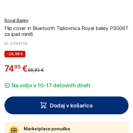
Royal Bailey
Flip cover in Bluetooth Tipkovnica Royal bailey PS006T
za ipad mini6
ID
: 21594700
-
24,98 €
74
€
95
99,93 €
Na voljo v 10-17 delovnih dneh
Dodaj v košarico
Marketplace ponudba