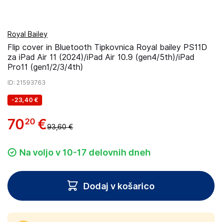
Royal Bailey
Flip cover in Bluetooth Tipkovnica Royal bailey PS11D
za iPad Air 11 (2024)/iPad Air 10.9 (gen4/5th)/iPad
Pro11 (gen1/2/3/4th)
ID
: 21593763
-
23,40 €
70
€
20
93,60 €
Na voljo v 10-17 delovnih dneh
Dodaj v košarico