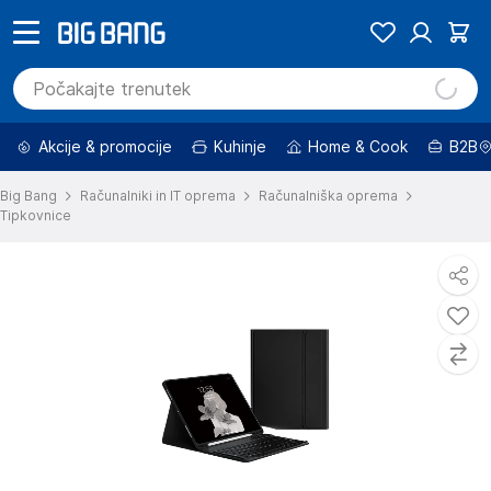
Akcije & promocije
Kuhinje
Home & Cook
B2B
Big Bang
Računalniki in IT oprema
Računalniška oprema
Tipkovnice