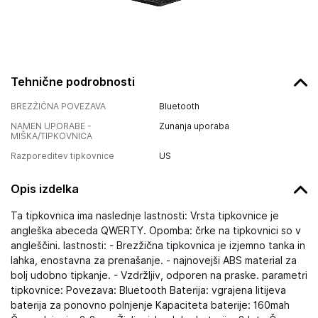
Tehnične podrobnosti
BREZŽIČNA POVEZAVA
Bluetooth
NAMEN UPORABE -
Zunanja uporaba
MIŠKA/TIPKOVNICA
Razporeditev tipkovnice
US
Opis izdelka
Ta tipkovnica ima naslednje lastnosti: Vrsta tipkovnice je
angleška abeceda QWERTY. Opomba: črke na tipkovnici so v
angleščini. lastnosti: - Brezžična tipkovnica je izjemno tanka in
lahka, enostavna za prenašanje. - najnovejši ABS material za
bolj udobno tipkanje. - Vzdržljiv, odporen na praske. parametri
tipkovnice: Povezava: Bluetooth Baterija: vgrajena litijeva
baterija za ponovno polnjenje Kapaciteta baterije: 160mah