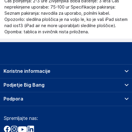
Čas polnjenja: 2-3 ure Življenjska doba baterije: 3 leta Čas
neprekinjene uporabe: 75-100 ur Specifikacije pakiranja:
Seznam pakiranja: navodila za uporabo, polnilni kabel.
Opozorilo: sledilna ploščica je na voljo le, ko je vaš iPad sistem
nad ios13 (iPad air ne more uporabljati sledilne ploščice).
Opomba: tablica in svinčnik nista priložena.
Koristne informacije
Prodajna mesta
Podjetje Big Bang
Splošni pogoji
O podjetju
Podpora
Storitve
Kontakti
Dostava, vnos in odvoz
Pogosta vprašanja
Družbena odgovornost
Načini plačila
Spremljajte nas:
Marketplace
Obvestila za javnost
Nakup na obroke
Kako oddati naročilo?
Akt o digitalnih storitvah
Zavarovanje izdelkov