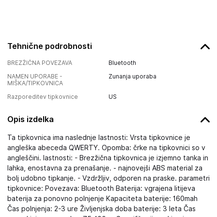
Tehnične podrobnosti
BREZŽIČNA POVEZAVA
Bluetooth
NAMEN UPORABE -
Zunanja uporaba
MIŠKA/TIPKOVNICA
Razporeditev tipkovnice
US
Opis izdelka
Ta tipkovnica ima naslednje lastnosti: Vrsta tipkovnice je
angleška abeceda QWERTY. Opomba: črke na tipkovnici so v
angleščini. lastnosti: - Brezžična tipkovnica je izjemno tanka in
lahka, enostavna za prenašanje. - najnovejši ABS material za
bolj udobno tipkanje. - Vzdržljiv, odporen na praske. parametri
tipkovnice: Povezava: Bluetooth Baterija: vgrajena litijeva
baterija za ponovno polnjenje Kapaciteta baterije: 160mah
Čas polnjenja: 2-3 ure Življenjska doba baterije: 3 leta Čas