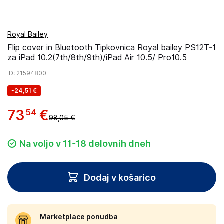
Royal Bailey
Flip cover in Bluetooth Tipkovnica Royal bailey PS12T-1
za iPad 10.2(7th/8th/9th)/iPad Air 10.5/ Pro10.5
ID
: 21594800
-
24,51 €
73
€
54
98,05 €
Na voljo v 11-18 delovnih dneh
Dodaj v košarico
Marketplace ponudba