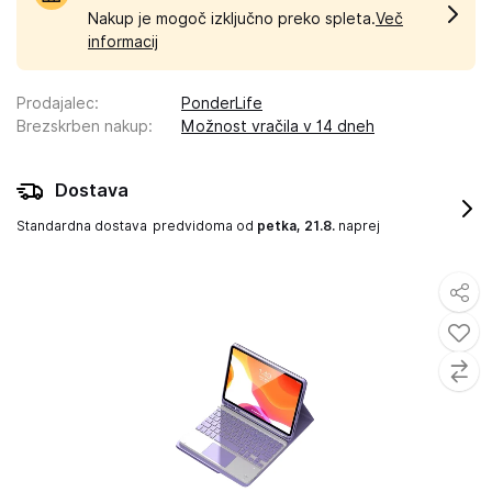
Nakup je mogoč izključno preko spleta.
Več
informacij
Prodajalec
:
PonderLife
Brezskrben nakup
:
Možnost vračila v 14 dneh
Dostava
Standardna dostava
predvidoma od
petka, 21.8.
naprej