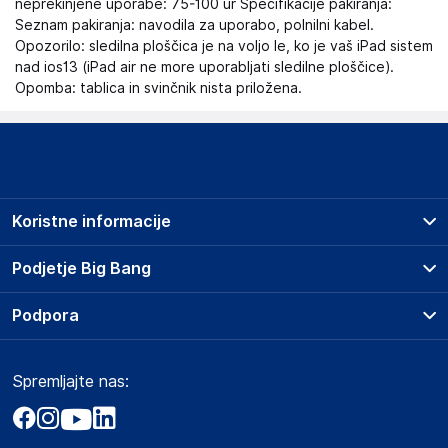
neprekinjene uporabe: 75-100 ur Specifikacije pakiranja:
Seznam pakiranja: navodila za uporabo, polnilni kabel.
Opozorilo: sledilna ploščica je na voljo le, ko je vaš iPad sistem
nad ios13 (iPad air ne more uporabljati sledilne ploščice).
Opomba: tablica in svinčnik nista priložena.
Koristne informacije
Prodajna mesta
Podjetje Big Bang
Splošni pogoji
O podjetju
Podpora
Storitve
Kontakti
Dostava, vnos in odvoz
Pogosta vprašanja
Družbena odgovornost
Načini plačila
Spremljajte nas:
Marketplace
Obvestila za javnost
Nakup na obroke
Kako oddati naročilo?
Akt o digitalnih storitvah
Zavarovanje izdelkov
Vračila in reklamacije
Prodaja podjetjem