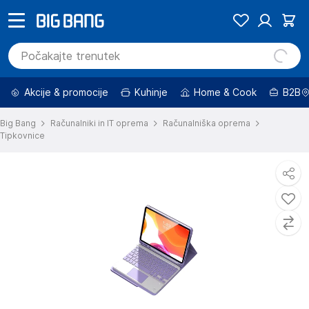
Akcije & promocije
Kuhinje
Home & Cook
B2B
Big Bang
Računalniki in IT oprema
Računalniška oprema
Tipkovnice