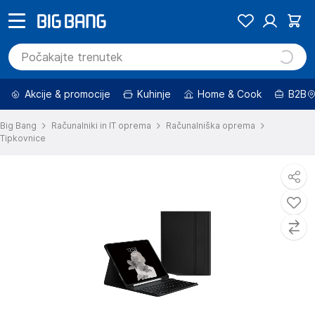
Akcije & promocije
Kuhinje
Home & Cook
B2B
Big Bang
Računalniki in IT oprema
Računalniška oprema
Tipkovnice