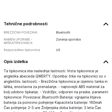
Tehnične podrobnosti
BREZŽIČNA POVEZAVA
Bluetooth
NAMEN UPORABE -
Zunanja uporaba
MIŠKA/TIPKOVNICA
Razporeditev tipkovnice
US
Opis izdelka
Ta tipkovnica ima naslednje lastnosti: Vrsta tipkovnice je
angleška abeceda QWERTY. Opomba: črke na tipkovnici so v
angleščini. lastnosti: - Brezžična tipkovnica je izjemno tanka in
lahka, enostavna za prenašanje. - najnovejši ABS material za
bolj udobno tipkanje. - Vzdržljiv, odporen na praske. parametri
tipkovnice: Povezava: Bluetooth Baterija: vgrajena litijeva
baterija za ponovno polnjenje Kapaciteta baterije: 160mah
Čas polnjenja: 2-3 ure Življenjska doba baterije: 3 leta Čas