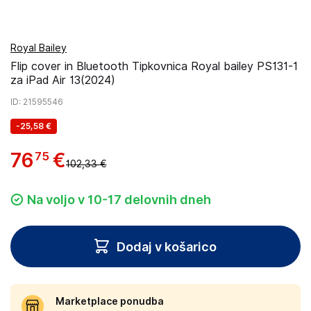
Royal Bailey
Flip cover in Bluetooth Tipkovnica Royal bailey PS131-1
za iPad Air 13(2024)
ID
: 21595546
-
25,58 €
76
€
75
102,33 €
Na voljo v 10-17 delovnih dneh
Dodaj v košarico
Marketplace ponudba