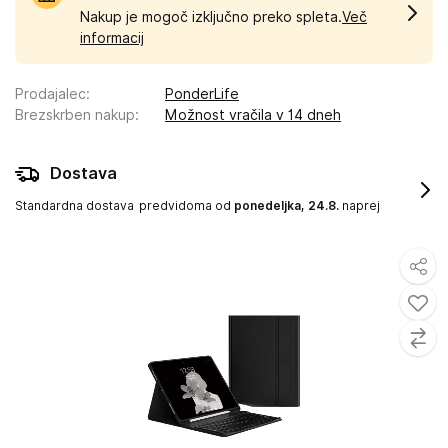
Nakup je mogoč izključno preko spleta.
Več
informacij
Prodajalec
:
PonderLife
Brezskrben nakup
:
Možnost vračila v 14 dneh
Dostava
Standardna dostava
predvidoma od
ponedeljka, 24.8.
naprej