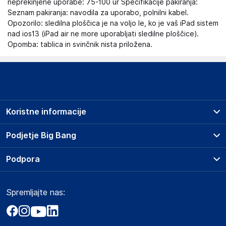
neprekinjene uporabe: 75-100 ur Specifikacije pakiranja:
Seznam pakiranja: navodila za uporabo, polnilni kabel.
Opozorilo: sledilna ploščica je na voljo le, ko je vaš iPad sistem
nad ios13 (iPad air ne more uporabljati sledilne ploščice).
Opomba: tablica in svinčnik nista priložena.
Koristne informacije
Prodajna mesta
Podjetje Big Bang
Splošni pogoji
O podjetju
Podpora
Storitve
Kontakti
Dostava, vnos in odvoz
Pogosta vprašanja
Družbena odgovornost
Načini plačila
Spremljajte nas:
Marketplace
Obvestila za javnost
Nakup na obroke
Kako oddati naročilo?
Akt o digitalnih storitvah
Zavarovanje izdelkov
Vračila in reklamacije
Prodaja podjetjem