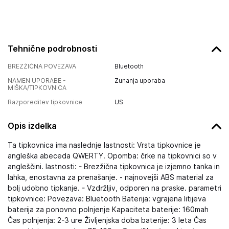
Tehnične podrobnosti
BREZŽIČNA POVEZAVA
Bluetooth
NAMEN UPORABE -
Zunanja uporaba
MIŠKA/TIPKOVNICA
Razporeditev tipkovnice
US
Opis izdelka
Ta tipkovnica ima naslednje lastnosti: Vrsta tipkovnice je
angleška abeceda QWERTY. Opomba: črke na tipkovnici so v
angleščini. lastnosti: - Brezžična tipkovnica je izjemno tanka in
lahka, enostavna za prenašanje. - najnovejši ABS material za
bolj udobno tipkanje. - Vzdržljiv, odporen na praske. parametri
tipkovnice: Povezava: Bluetooth Baterija: vgrajena litijeva
baterija za ponovno polnjenje Kapaciteta baterije: 160mah
Čas polnjenja: 2-3 ure Življenjska doba baterije: 3 leta Čas