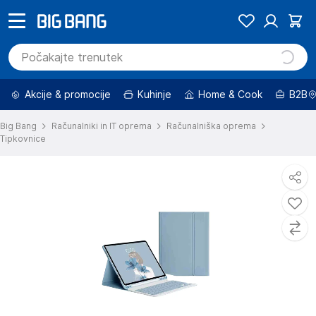
Akcije & promocije
Kuhinje
Home & Cook
B2B
Big Bang
Računalniki in IT oprema
Računalniška oprema
Tipkovnice