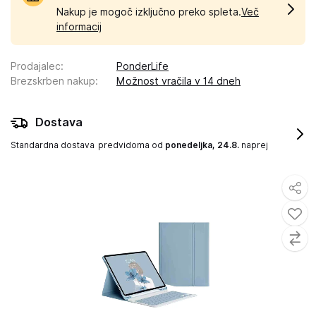
Nakup je mogoč izključno preko spleta.
Več
informacij
Prodajalec
:
PonderLife
Brezskrben nakup
:
Možnost vračila v 14 dneh
Dostava
Standardna dostava
predvidoma od
ponedeljka, 24.8.
naprej