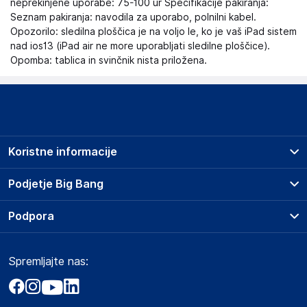
neprekinjene uporabe: 75-100 ur Specifikacije pakiranja:
Seznam pakiranja: navodila za uporabo, polnilni kabel.
Opozorilo: sledilna ploščica je na voljo le, ko je vaš iPad sistem
nad ios13 (iPad air ne more uporabljati sledilne ploščice).
Opomba: tablica in svinčnik nista priložena.
Koristne informacije
Prodajna mesta
Podjetje Big Bang
Splošni pogoji
O podjetju
Podpora
Storitve
Kontakti
Dostava, vnos in odvoz
Pogosta vprašanja
Družbena odgovornost
Načini plačila
Spremljajte nas:
Marketplace
Obvestila za javnost
Nakup na obroke
Kako oddati naročilo?
Akt o digitalnih storitvah
Zavarovanje izdelkov
Vračila in reklamacije
Prodaja podjetjem