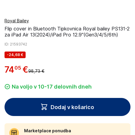
Royal Bailey
Flip cover in Bluetooth Tipkovnica Royal bailey PS131-2
za iPad Air 13(2024)/iPad Pro 12.9''(Gen3/4/5/6th)
ID
: 21593742
-
24,68 €
74
€
05
98,73 €
Na voljo v 10-17 delovnih dneh
Dodaj v košarico
Marketplace ponudba