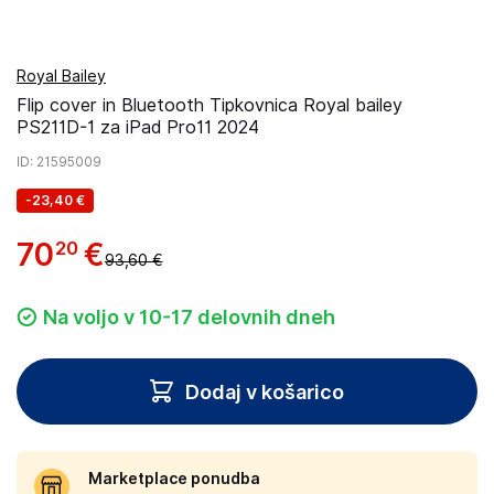
Royal Bailey
Flip cover in Bluetooth Tipkovnica Royal bailey
PS211D-1 za iPad Pro11 2024
ID
: 21595009
-
23,40 €
70
€
20
93,60 €
Na voljo v 10-17 delovnih dneh
Dodaj v košarico
Marketplace ponudba