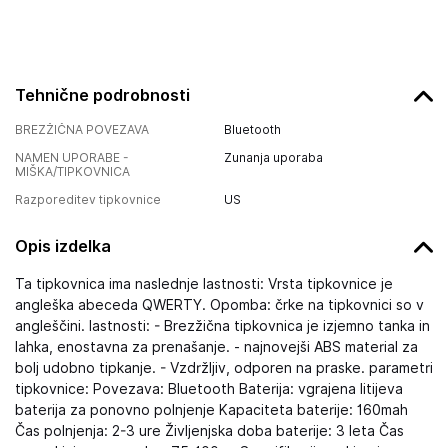
Tehnične podrobnosti
BREZŽIČNA POVEZAVA
Bluetooth
NAMEN UPORABE -
Zunanja uporaba
MIŠKA/TIPKOVNICA
Razporeditev tipkovnice
US
Opis izdelka
Ta tipkovnica ima naslednje lastnosti: Vrsta tipkovnice je
angleška abeceda QWERTY. Opomba: črke na tipkovnici so v
angleščini. lastnosti: - Brezžična tipkovnica je izjemno tanka in
lahka, enostavna za prenašanje. - najnovejši ABS material za
bolj udobno tipkanje. - Vzdržljiv, odporen na praske. parametri
tipkovnice: Povezava: Bluetooth Baterija: vgrajena litijeva
baterija za ponovno polnjenje Kapaciteta baterije: 160mah
Čas polnjenja: 2-3 ure Življenjska doba baterije: 3 leta Čas