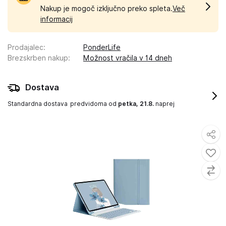
Nakup je mogoč izključno preko spleta.
Več
informacij
Prodajalec
:
PonderLife
Brezskrben nakup
:
Možnost vračila v 14 dneh
Dostava
Standardna dostava
predvidoma od
petka, 21.8.
naprej