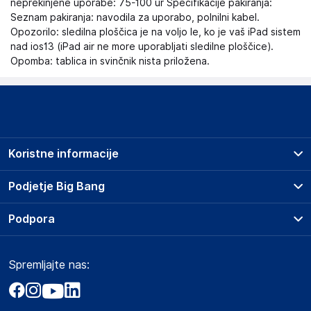
neprekinjene uporabe: 75-100 ur Specifikacije pakiranja:
Seznam pakiranja: navodila za uporabo, polnilni kabel.
Opozorilo: sledilna ploščica je na voljo le, ko je vaš iPad sistem
nad ios13 (iPad air ne more uporabljati sledilne ploščice).
Opomba: tablica in svinčnik nista priložena.
Koristne informacije
Prodajna mesta
Podjetje Big Bang
Splošni pogoji
O podjetju
Podpora
Storitve
Kontakti
Dostava, vnos in odvoz
Pogosta vprašanja
Družbena odgovornost
Načini plačila
Spremljajte nas:
Marketplace
Obvestila za javnost
Nakup na obroke
Kako oddati naročilo?
Akt o digitalnih storitvah
Zavarovanje izdelkov
Vračila in reklamacije
Prodaja podjetjem