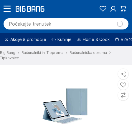
Akcije & promocije
Kuhinje
Home & Cook
B2B
Big Bang
Računalniki in IT oprema
Računalniška oprema
Tipkovnice