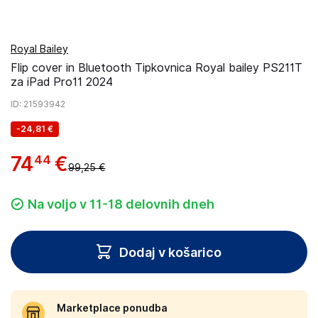
Royal Bailey
Flip cover in Bluetooth Tipkovnica Royal bailey PS211T
za iPad Pro11 2024
ID
: 21593942
-
24,81 €
74
€
44
99,25 €
Na voljo v 11-18 delovnih dneh
Dodaj v košarico
Marketplace ponudba