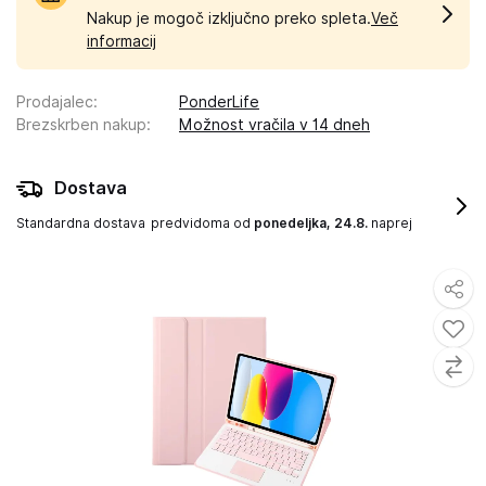
Nakup je mogoč izključno preko spleta.
Več
informacij
Prodajalec
:
PonderLife
Brezskrben nakup
:
Možnost vračila v 14 dneh
Dostava
Standardna dostava
predvidoma od
ponedeljka, 24.8.
naprej