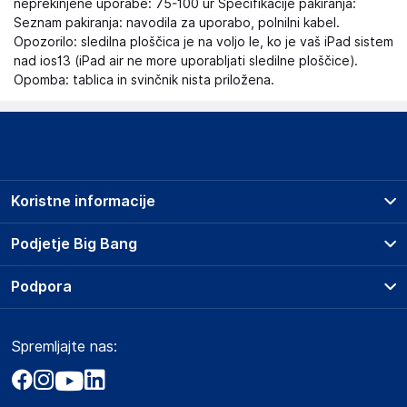
neprekinjene uporabe: 75-100 ur Specifikacije pakiranja:
Seznam pakiranja: navodila za uporabo, polnilni kabel.
Opozorilo: sledilna ploščica je na voljo le, ko je vaš iPad sistem
nad ios13 (iPad air ne more uporabljati sledilne ploščice).
Opomba: tablica in svinčnik nista priložena.
Koristne informacije
Prodajna mesta
Podjetje Big Bang
Splošni pogoji
O podjetju
Podpora
Storitve
Kontakti
Dostava, vnos in odvoz
Pogosta vprašanja
Družbena odgovornost
Načini plačila
Spremljajte nas:
Marketplace
Obvestila za javnost
Nakup na obroke
Kako oddati naročilo?
Akt o digitalnih storitvah
Zavarovanje izdelkov
Vračila in reklamacije
Prodaja podjetjem