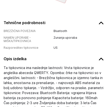
Tehnične podrobnosti
BREZŽIČNA POVEZAVA
Bluetooth
NAMEN UPORABE -
Zunanja uporaba
MIŠKA/TIPKOVNICA
Razporeditev tipkovnice
US
Opis izdelka
Ta tipkovnica ima naslednje lastnosti: Vrsta tipkovnice je
angleška abeceda QWERTY. Opomba: črke na tipkovnici so v
angleščini. lastnosti: - Brezžična tipkovnica je izjemno tanka in
lahka, enostavna za prenašanje. - najnovejši ABS material za
bolj udobno tipkanje. - Vzdržljiv, odporen na praske. parametri
tipkovnice: Povezava: Bluetooth Baterija: vgrajena litijeva
baterija za ponovno polnjenje Kapaciteta baterije: 160mah
Čas polnjenja: 2-3 ure Življenjska doba baterije: 3 leta Čas