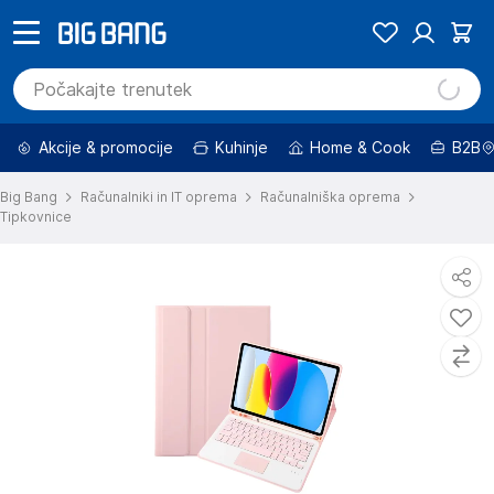
Akcije & promocije
Kuhinje
Home & Cook
B2B
Big Bang
Računalniki in IT oprema
Računalniška oprema
Tipkovnice