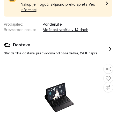
Nakup je mogoč izključno preko spleta.
Več
informacij
Prodajalec
:
PonderLife
Brezskrben nakup
:
Možnost vračila v 14 dneh
Dostava
Standardna dostava
predvidoma od
ponedeljka, 24.8.
naprej