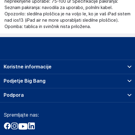
neprekinjene uporabe: 75-100 ur Specifikacije pakiranja:
Seznam pakiranja: navodila za uporabo, polnilni kabel.
Opozorilo: sledilna ploščica je na voljo le, ko je vaš iPad sistem
nad ios13 (iPad air ne more uporabljati sledilne ploščice).
Opomba: tablica in svinčnik nista priložena.
Koristne informacije
Prodajna mesta
Podjetje Big Bang
Splošni pogoji
O podjetju
Podpora
Storitve
Kontakti
Dostava, vnos in odvoz
Pogosta vprašanja
Družbena odgovornost
Načini plačila
Spremljajte nas:
Marketplace
Obvestila za javnost
Nakup na obroke
Kako oddati naročilo?
Akt o digitalnih storitvah
Zavarovanje izdelkov
Vračila in reklamacije
Prodaja podjetjem