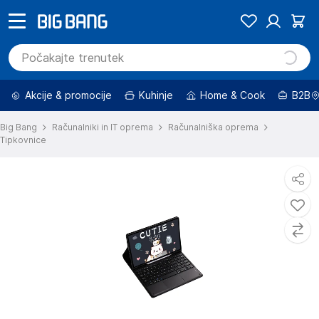
Akcije & promocije
Kuhinje
Home & Cook
B2B
Big Bang
Računalniki in IT oprema
Računalniška oprema
Tipkovnice