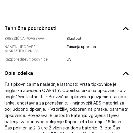
Tehnične podrobnosti
BREZŽIČNA POVEZAVA
Bluetooth
NAMEN UPORABE -
Zunanja uporaba
MIŠKA/TIPKOVNICA
Razporeditev tipkovnice
US
Opis izdelka
Ta tipkovnica ima naslednje lastnosti: Vrsta tipkovnice je
angleška abeceda QWERTY. Opomba: črke na tipkovnici so v
angleščini. lastnosti: - Brezžična tipkovnica je izjemno tanka in
lahka, enostavna za prenašanje. - najnovejši ABS material za
bolj udobno tipkanje. - Vzdržljiv, odporen na praske. parametri
tipkovnice: Povezava: Bluetooth Baterija: vgrajena litijeva
baterija za ponovno polnjenje Kapaciteta baterije: 160mah
Čas polnjenja: 2-3 ure Življenjska doba baterije: 3 leta Čas