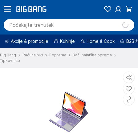
Akcije & promocije
Kuhinje
Home & Cook
B2B
Big Bang
Računalniki in IT oprema
Računalniška oprema
Tipkovnice