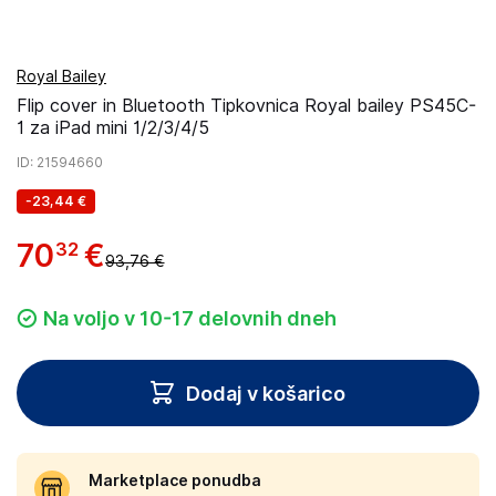
Royal Bailey
Flip cover in Bluetooth Tipkovnica Royal bailey PS45C-
1 za iPad mini 1/2/3/4/5
ID
: 21594660
-
23,44 €
70
€
32
93,76 €
Na voljo v 10-17 delovnih dneh
Dodaj v košarico
Marketplace ponudba