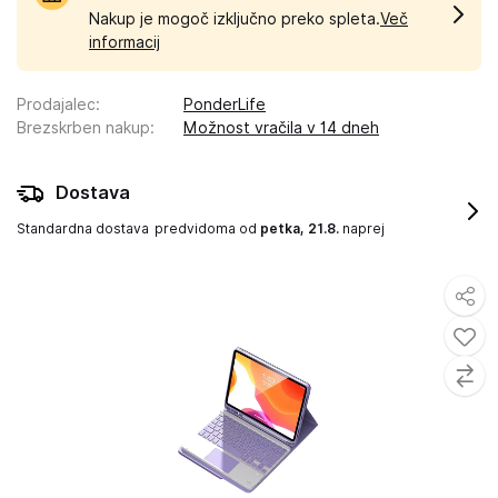
Nakup je mogoč izključno preko spleta.
Več
informacij
Prodajalec
:
PonderLife
Brezskrben nakup
:
Možnost vračila v 14 dneh
Dostava
Standardna dostava
predvidoma od
petka, 21.8.
naprej