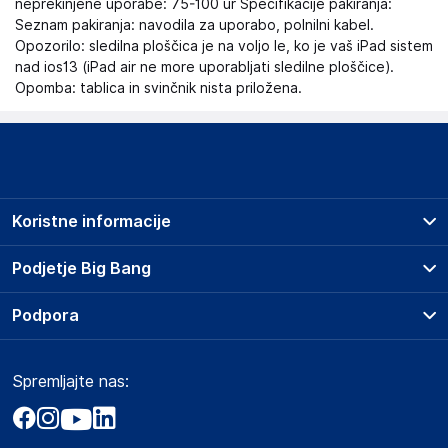
neprekinjene uporabe: 75-100 ur Specifikacije pakiranja:
Seznam pakiranja: navodila za uporabo, polnilni kabel.
Opozorilo: sledilna ploščica je na voljo le, ko je vaš iPad sistem
nad ios13 (iPad air ne more uporabljati sledilne ploščice).
Opomba: tablica in svinčnik nista priložena.
Koristne informacije
Prodajna mesta
Podjetje Big Bang
Splošni pogoji
O podjetju
Podpora
Storitve
Kontakti
Dostava, vnos in odvoz
Pogosta vprašanja
Družbena odgovornost
Načini plačila
Spremljajte nas:
Marketplace
Obvestila za javnost
Nakup na obroke
Kako oddati naročilo?
Akt o digitalnih storitvah
Zavarovanje izdelkov
Vračila in reklamacije
Prodaja podjetjem