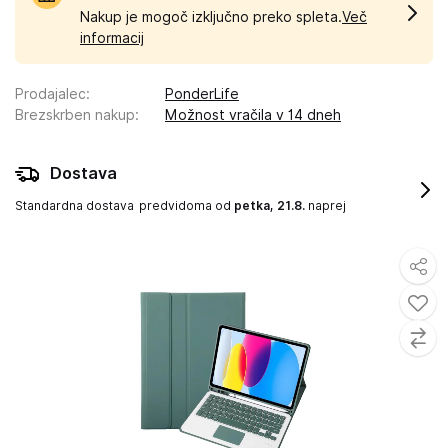
Nakup je mogoč izključno preko spleta.
Več
informacij
Prodajalec
:
PonderLife
Brezskrben nakup
:
Možnost vračila v 14 dneh
Dostava
Standardna dostava
predvidoma od
petka, 21.8.
naprej