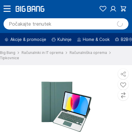
Akcije & promocije
Kuhinje
Home & Cook
B2B
Big Bang
Računalniki in IT oprema
Računalniška oprema
Tipkovnice