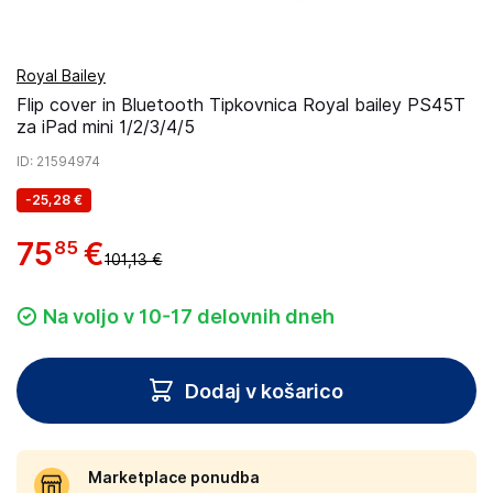
Royal Bailey
Flip cover in Bluetooth Tipkovnica Royal bailey PS45T
za iPad mini 1/2/3/4/5
ID
: 21594974
-
25,28 €
75
€
85
101,13 €
Na voljo v 10-17 delovnih dneh
Dodaj v košarico
Marketplace ponudba