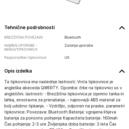
Tehnične podrobnosti
BREZŽIČNA POVEZAVA
Bluetooth
NAMEN UPORABE -
Zunanja uporaba
MIŠKA/TIPKOVNICA
Razporeditev tipkovnice
US
Opis izdelka
Ta tipkovnica ima naslednje lastnosti: Vrsta tipkovnice je
angleška abeceda QWERTY. Opomba: črke na tipkovnici so v
angleščini. lastnosti: - Brezžična tipkovnica je izjemno tanka in
lahka, enostavna za prenašanje. - najnovejši ABS material za
bolj udobno tipkanje. - Vzdržljiv, odporen na praske. parametri
tipkovnice: Povezava: Bluetooth Baterija: vgrajena litijeva
baterija za ponovno polnjenje Kapaciteta baterije: 160mah
Čas polnjenja: 2-3 ure Življenjska doba baterije: 3 leta Čas