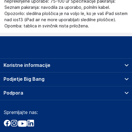
neprekinjene uporabe: 75-100 ur Specifikacije pakiranja:
Seznam pakiranja: navodila za uporabo, polnilni kabel.
Opozorilo: sledilna ploščica je na voljo le, ko je vaš iPad sistem
nad ios13 (iPad air ne more uporabljati sledilne ploščice).
Opomba: tablica in svinčnik nista priložena.
Koristne informacije
Prodajna mesta
Podjetje Big Bang
Splošni pogoji
O podjetju
Podpora
Storitve
Kontakti
Dostava, vnos in odvoz
Pogosta vprašanja
Družbena odgovornost
Načini plačila
Spremljajte nas:
Marketplace
Obvestila za javnost
Nakup na obroke
Kako oddati naročilo?
Akt o digitalnih storitvah
Zavarovanje izdelkov
Vračila in reklamacije
Prodaja podjetjem