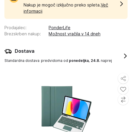
Nakup je mogoč izključno preko spleta.
Več
informacij
Prodajalec
:
PonderLife
Brezskrben nakup
:
Možnost vračila v 14 dneh
Dostava
Standardna dostava
predvidoma od
ponedeljka, 24.8.
naprej