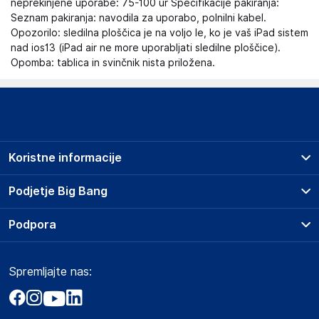
neprekinjene uporabe: 75-100 ur Specifikacije pakiranja:
Seznam pakiranja: navodila za uporabo, polnilni kabel.
Opozorilo: sledilna ploščica je na voljo le, ko je vaš iPad sistem
nad ios13 (iPad air ne more uporabljati sledilne ploščice).
Opomba: tablica in svinčnik nista priložena.
Koristne informacije
Prodajna mesta
Podjetje Big Bang
Splošni pogoji
O podjetju
Podpora
Storitve
Kontakti
Dostava, vnos in odvoz
Pogosta vprašanja
Družbena odgovornost
Načini plačila
Spremljajte nas:
Marketplace
Obvestila za javnost
Nakup na obroke
Kako oddati naročilo?
Akt o digitalnih storitvah
Zavarovanje izdelkov
Vračila in reklamacije
Prodaja podjetjem