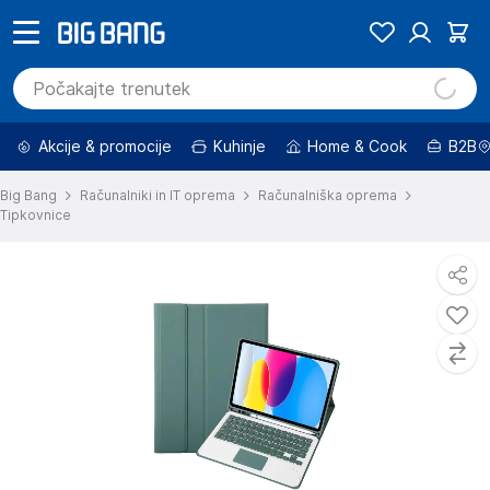
Akcije & promocije
Kuhinje
Home & Cook
B2B
Big Bang
Računalniki in IT oprema
Računalniška oprema
Tipkovnice