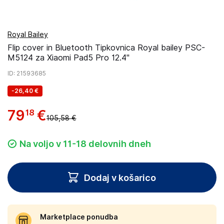
Royal Bailey
Flip cover in Bluetooth Tipkovnica Royal bailey PSC-
M5124 za Xiaomi Pad5 Pro 12.4"
ID
: 21593685
-
26,40 €
79
€
18
105,58 €
Na voljo v 11-18 delovnih dneh
Dodaj v košarico
Marketplace ponudba