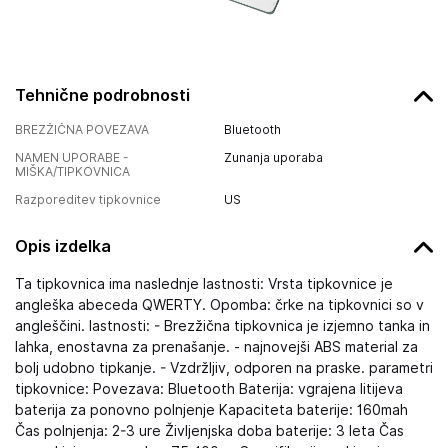
Tehnične podrobnosti
BREZŽIČNA POVEZAVA
Bluetooth
NAMEN UPORABE -
Zunanja uporaba
MIŠKA/TIPKOVNICA
Razporeditev tipkovnice
US
Opis izdelka
Ta tipkovnica ima naslednje lastnosti: Vrsta tipkovnice je
angleška abeceda QWERTY. Opomba: črke na tipkovnici so v
angleščini. lastnosti: - Brezžična tipkovnica je izjemno tanka in
lahka, enostavna za prenašanje. - najnovejši ABS material za
bolj udobno tipkanje. - Vzdržljiv, odporen na praske. parametri
tipkovnice: Povezava: Bluetooth Baterija: vgrajena litijeva
baterija za ponovno polnjenje Kapaciteta baterije: 160mah
Čas polnjenja: 2-3 ure Življenjska doba baterije: 3 leta Čas