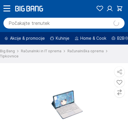
Akcije & promocije
Kuhinje
Home & Cook
B2B
Big Bang
Računalniki in IT oprema
Računalniška oprema
Tipkovnice