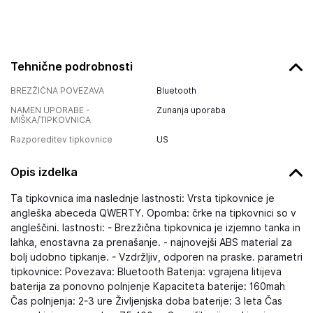
Tehnične podrobnosti
BREZŽIČNA POVEZAVA
Bluetooth
NAMEN UPORABE -
Zunanja uporaba
MIŠKA/TIPKOVNICA
Razporeditev tipkovnice
US
Opis izdelka
Ta tipkovnica ima naslednje lastnosti: Vrsta tipkovnice je
angleška abeceda QWERTY. Opomba: črke na tipkovnici so v
angleščini. lastnosti: - Brezžična tipkovnica je izjemno tanka in
lahka, enostavna za prenašanje. - najnovejši ABS material za
bolj udobno tipkanje. - Vzdržljiv, odporen na praske. parametri
tipkovnice: Povezava: Bluetooth Baterija: vgrajena litijeva
baterija za ponovno polnjenje Kapaciteta baterije: 160mah
Čas polnjenja: 2-3 ure Življenjska doba baterije: 3 leta Čas