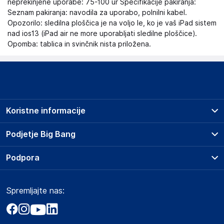
neprekinjene uporabe: 75-100 ur Specifikacije pakiranja:
Seznam pakiranja: navodila za uporabo, polnilni kabel.
Opozorilo: sledilna ploščica je na voljo le, ko je vaš iPad sistem
nad ios13 (iPad air ne more uporabljati sledilne ploščice).
Opomba: tablica in svinčnik nista priložena.
Koristne informacije
Prodajna mesta
Podjetje Big Bang
Splošni pogoji
O podjetju
Podpora
Storitve
Kontakti
Dostava, vnos in odvoz
Pogosta vprašanja
Družbena odgovornost
Načini plačila
Spremljajte nas:
Marketplace
Obvestila za javnost
Nakup na obroke
Kako oddati naročilo?
Akt o digitalnih storitvah
Zavarovanje izdelkov
Vračila in reklamacije
Prodaja podjetjem