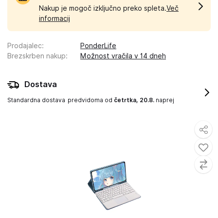
Nakup je mogoč izključno preko spleta.
Več
informacij
Prodajalec
:
PonderLife
Brezskrben nakup
:
Možnost vračila v 14 dneh
Dostava
Standardna dostava
predvidoma od
četrtka, 20.8.
naprej