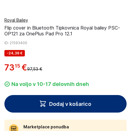
Royal Bailey
Flip cover in Bluetooth Tipkovnica Royal bailey PSC-
OP121 za OnePlus Pad Pro 12.1
ID
: 21593400
-
24,38 €
73
€
15
97,53 €
Na voljo v 10-17 delovnih dneh
Dodaj v košarico
Marketplace ponudba