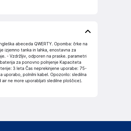
je angleška abeceda QWERTY. Opomba: črke na
a je izjemno tanka in lahka, enostavna za
je. - Vzdržljiv, odporen na praske. parametri
a baterija za ponovno polnjenje Kapaciteta
aterije: 3 leta Čas neprekinjene uporabe: 75-
a uporabo, polnilni kabel. Opozorilo: sledilna
d air ne more uporabljati sledilne ploščice).