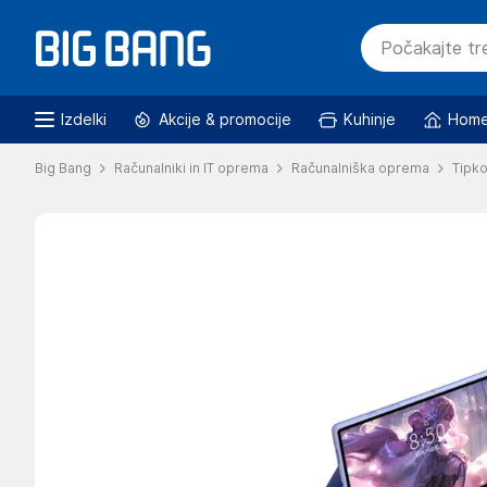
Izdelki
Akcije & promocije
Kuhinje
Home
Big Bang
Računalniki in IT oprema
Računalniška oprema
Tipk