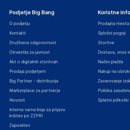
Podjetje Big Bang
Koristne inf
O podjetju
Prodajna mesta
Kontakti
Splošni pogoji
Družbena odgovornost
Storitve
Obvestila za javnost
Dostava, vnos i
Akt o digitalnih storitvah
Načini plačila
Prodaja podjetjem
Nakup na obrok
Big Partner - distribucija
Zavarovanje izd
Marketplace za partnerje
Politika zasebno
Novosti
Spletni piškotki
Interna varna linija za prijavo
kršitev po ZZPRI
Zaposlitev