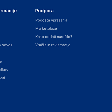
ormacije
Podpora
Pogosta vprašanja
Marketplace
Kako oddati naročilo?
n odvoz
Vračila in reklamacije
e
elkov
sti