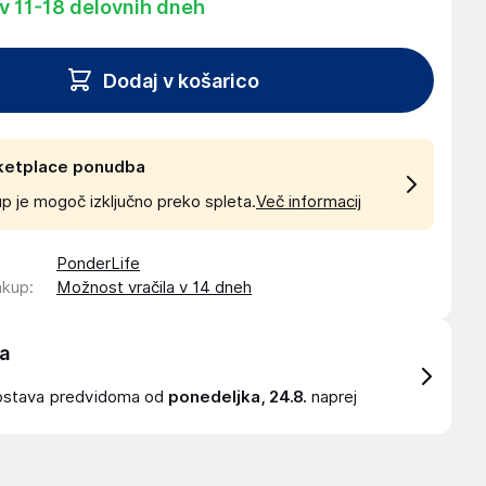
 v 11-18 delovnih dneh
Dodaj v košarico
ketplace ponudba
p je mogoč izključno preko spleta.
Več informacij
PonderLife
akup
:
Možnost vračila v 14 dneh
a
ostava
predvidoma od
ponedeljka, 24.8.
naprej