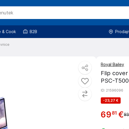
 & Cook
B2B
Prodaj
ovnice
Royal Bailey
Flip cover
PSC-T500 
ID
: 21596096
-
23,27 €
69
€
81
93