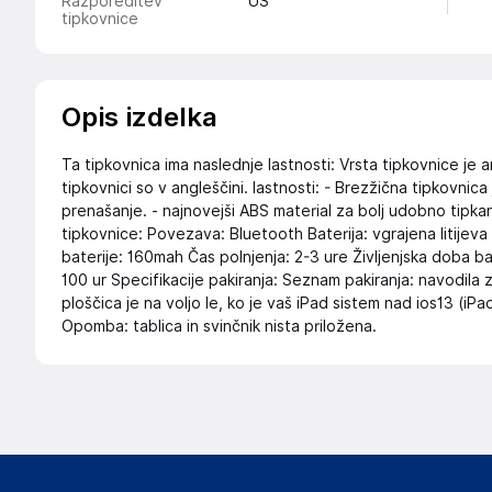
Razporeditev
US
tipkovnice
Opis izdelka
Ta tipkovnica ima naslednje lastnosti: Vrsta tipkovnice 
tipkovnici so v angleščini. lastnosti: - Brezžična tipkovnic
prenašanje. - najnovejši ABS material za bolj udobno tipkan
tipkovnice: Povezava: Bluetooth Baterija: vgrajena litijev
baterije: 160mah Čas polnjenja: 2-3 ure Življenjska doba b
100 ur Specifikacije pakiranja: Seznam pakiranja: navodila z
ploščica je na voljo le, ko je vaš iPad sistem nad ios13 (iPa
Opomba: tablica in svinčnik nista priložena.