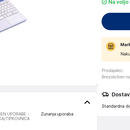
Na voljo
Mar
Naku
Prodajalec
:
Brezskrben n
Dostav
Standardna d
EN UPORABE -
Zunanja uporaba
KA/TIPKOVNICA