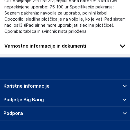
Čas polnjenja: 2-3 ure Življenjska doba baterije: 3 leta Čas
neprekinjene uporabe: 75-100 ur Specifikacije pakiranja:
Seznam pakiranja: navodila za uporabo, polnilni kabel.
Opozorilo: sledilna ploščica je na voljo le, ko je vaš iPad sistem
nad ios13 (iPad air ne more uporabljati sledilne ploščice).
Opomba: tablica in svinčnik nista priložena.
Varnostne informacije in dokumenti
.
Slike o varnosti izdelka
Slike o varnosti izdelka vsebujejo opozorila na embalaži
izdelka in lahko vključujejo ključne varnostne informacije,
Koristne informacije
povezane z določenim izdelkom.
Prodajna mesta
Podjetje Big Bang
Splošni pogoji
O podjetju
Podpora
Storitve
Kontakti
Dostava, vnos in odvoz
Pogosta vprašanja
Družbena odgovornost
Načini plačila