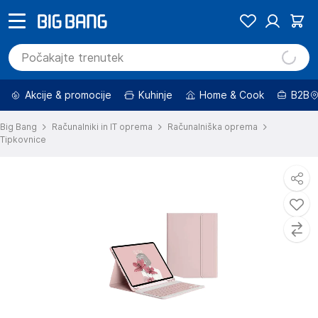
Akcije & promocije
Kuhinje
Home & Cook
B2B
Big Bang
Računalniki in IT oprema
Računalniška oprema
Tipkovnice