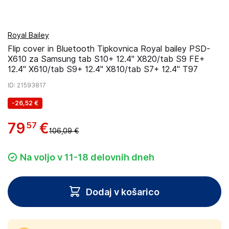
Royal Bailey
Flip cover in Bluetooth Tipkovnica Royal bailey PSD-
X610 za Samsung tab S10+ 12.4'' X820/tab S9 FE+
12.4'' X610/tab S9+ 12.4'' X810/tab S7+ 12.4'' T97
ID
: 21593817
-
26,52 €
79
€
57
106,09 €
Na voljo v 11-18 delovnih dneh
Dodaj v košarico