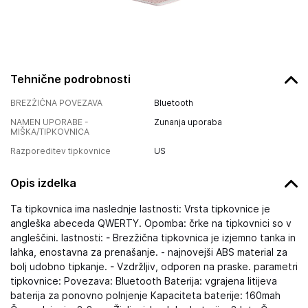
Tehnične podrobnosti
BREZŽIČNA POVEZAVA
Bluetooth
NAMEN UPORABE -
Zunanja uporaba
MIŠKA/TIPKOVNICA
Razporeditev tipkovnice
US
Opis izdelka
Ta tipkovnica ima naslednje lastnosti: Vrsta tipkovnice je
angleška abeceda QWERTY. Opomba: črke na tipkovnici so v
angleščini. lastnosti: - Brezžična tipkovnica je izjemno tanka in
lahka, enostavna za prenašanje. - najnovejši ABS material za
bolj udobno tipkanje. - Vzdržljiv, odporen na praske. parametri
tipkovnice: Povezava: Bluetooth Baterija: vgrajena litijeva
baterija za ponovno polnjenje Kapaciteta baterije: 160mah