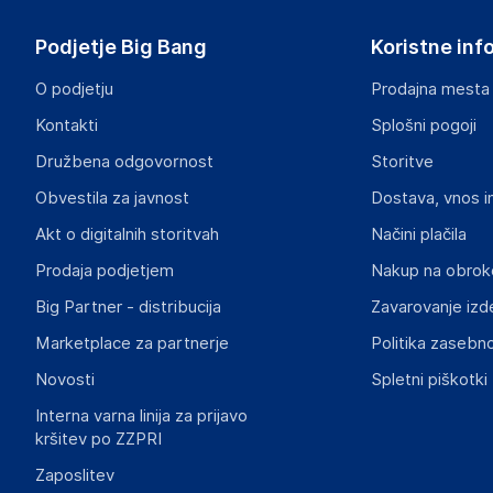
Podjetje Big Bang
Koristne inf
O podjetju
Prodajna mesta
Kontakti
Splošni pogoji
Družbena odgovornost
Storitve
Obvestila za javnost
Dostava, vnos i
Akt o digitalnih storitvah
Načini plačila
Prodaja podjetjem
Nakup na obrok
Big Partner - distribucija
Zavarovanje izd
Marketplace za partnerje
Politika zasebno
Novosti
Spletni piškotki
Interna varna linija za prijavo
kršitev po ZZPRI
Zaposlitev