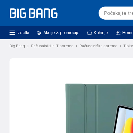
Izdelki
Akcije & promocije
Kuhinje
Home
Big Bang
Računalniki in IT oprema
Računalniška oprema
Tipk