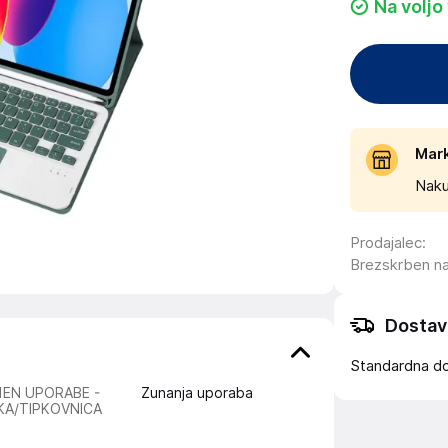
Na voljo
Mar
Naku
Prodajalec
:
Brezskrben n
Dostav
Standardna d
EN UPORABE -
Zunanja uporaba
KA/TIPKOVNICA