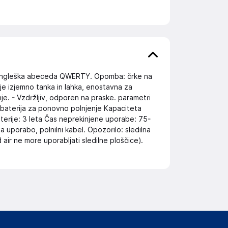
je angleška abeceda QWERTY. Opomba: črke na
a je izjemno tanka in lahka, enostavna za
je. - Vzdržljiv, odporen na praske. parametri
a baterija za ponovno polnjenje Kapaciteta
aterije: 3 leta Čas neprekinjene uporabe: 75-
a uporabo, polnilni kabel. Opozorilo: sledilna
d air ne more uporabljati sledilne ploščice).