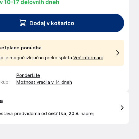
 v 10-17 delovnih dneh
Dodaj v košarico
ketplace ponudba
p je mogoč izključno preko spleta.
Več informacij
PonderLife
akup
:
Možnost vračila v 14 dneh
a
ostava
predvidoma od
četrtka, 20.8.
naprej