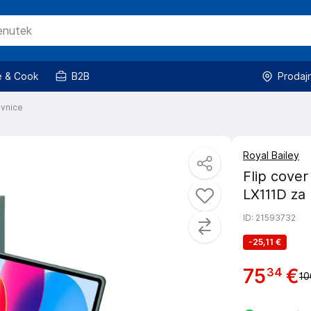
 & Cook
B2B
Prodaj
ovnice
Royal Bailey
Flip cover
LX111D za
ID
: 21593732
-
25,11 €
75
€
34
10