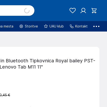
na mesta
Storitve
UAU klub
Kontakt
 in Bluetooth Tipkovnica Royal bailey PST-
 Lenovo Tab M11 11"
0,45 €