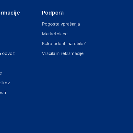
ormacije
Podpora
Pogosta vprašanja
Marketplace
Kako oddati naročilo?
n odvoz
Vračila in reklamacije
e
elkov
sti