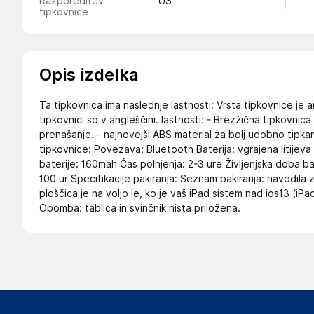
Razporeditev
US
tipkovnice
Opis izdelka
Ta tipkovnica ima naslednje lastnosti: Vrsta tipkovnice 
tipkovnici so v angleščini. lastnosti: - Brezžična tipkovnic
prenašanje. - najnovejši ABS material za bolj udobno tipkan
tipkovnice: Povezava: Bluetooth Baterija: vgrajena litijev
baterije: 160mah Čas polnjenja: 2-3 ure Življenjska doba b
100 ur Specifikacije pakiranja: Seznam pakiranja: navodila z
ploščica je na voljo le, ko je vaš iPad sistem nad ios13 (iPa
Opomba: tablica in svinčnik nista priložena.