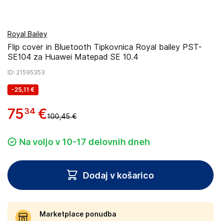
Royal Bailey
Flip cover in Bluetooth Tipkovnica Royal bailey PST-
SE104 za Huawei Matepad SE 10.4
ID
: 21595353
-
25,11 €
75
€
34
100,45 €
Na voljo v 10-17 delovnih dneh
Dodaj v košarico
Marketplace ponudba