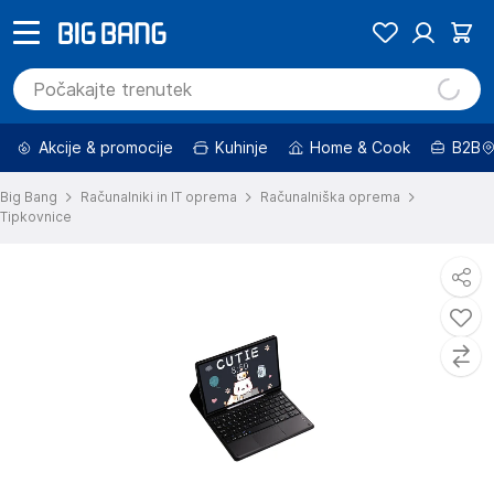
Akcije & promocije
Kuhinje
Home & Cook
B2B
Big Bang
Računalniki in IT oprema
Računalniška oprema
Tipkovnice