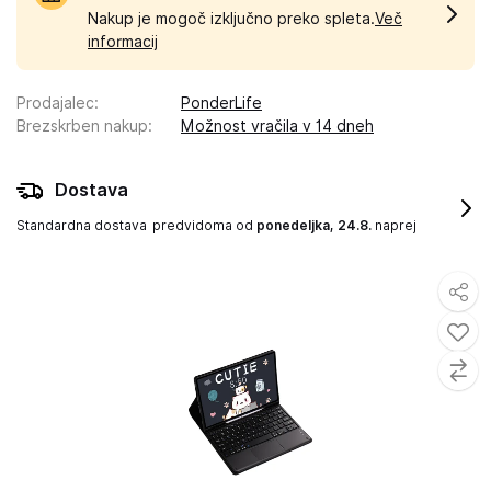
Nakup je mogoč izključno preko spleta.
Več
informacij
Prodajalec
:
PonderLife
Brezskrben nakup
:
Možnost vračila v 14 dneh
Dostava
Standardna dostava
predvidoma od
ponedeljka, 24.8.
naprej