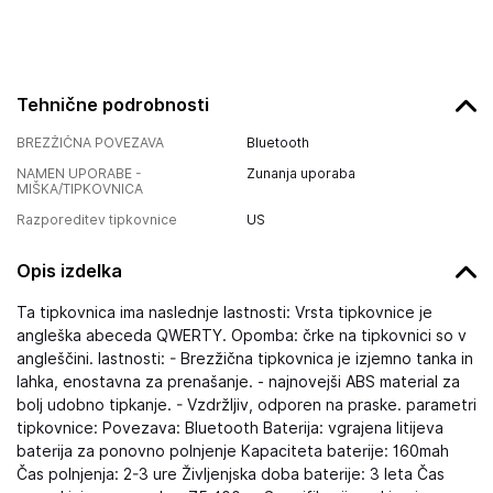
Tehnične podrobnosti
BREZŽIČNA POVEZAVA
Bluetooth
NAMEN UPORABE -
Zunanja uporaba
MIŠKA/TIPKOVNICA
Razporeditev tipkovnice
US
Opis izdelka
Ta tipkovnica ima naslednje lastnosti: Vrsta tipkovnice je
angleška abeceda QWERTY. Opomba: črke na tipkovnici so v
angleščini. lastnosti: - Brezžična tipkovnica je izjemno tanka in
lahka, enostavna za prenašanje. - najnovejši ABS material za
bolj udobno tipkanje. - Vzdržljiv, odporen na praske. parametri
tipkovnice: Povezava: Bluetooth Baterija: vgrajena litijeva
baterija za ponovno polnjenje Kapaciteta baterije: 160mah
Čas polnjenja: 2-3 ure Življenjska doba baterije: 3 leta Čas