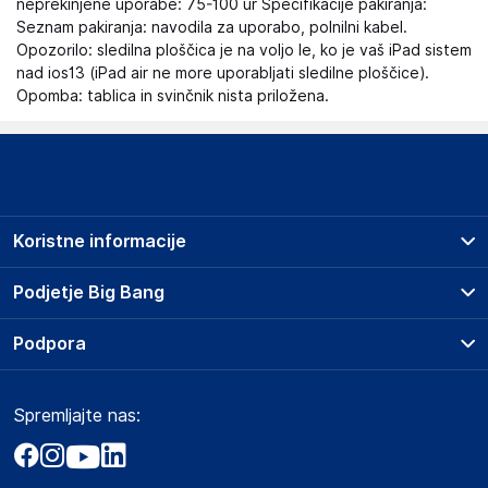
neprekinjene uporabe: 75-100 ur Specifikacije pakiranja:
Seznam pakiranja: navodila za uporabo, polnilni kabel.
Opozorilo: sledilna ploščica je na voljo le, ko je vaš iPad sistem
nad ios13 (iPad air ne more uporabljati sledilne ploščice).
Opomba: tablica in svinčnik nista priložena.
Koristne informacije
Prodajna mesta
Podjetje Big Bang
Splošni pogoji
O podjetju
Podpora
Storitve
Kontakti
Dostava, vnos in odvoz
Pogosta vprašanja
Družbena odgovornost
Načini plačila
Spremljajte nas:
Marketplace
Obvestila za javnost
Nakup na obroke
Kako oddati naročilo?
Akt o digitalnih storitvah
Zavarovanje izdelkov
Vračila in reklamacije
Prodaja podjetjem