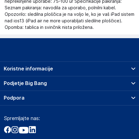
neprekinjene uporabe: 75-100 ur Specifikacije pakiranja:
Seznam pakiranja: navodila za uporabo, polnilni kabel.
Opozorilo: sledilna ploščica je na voljo le, ko je vaš iPad sistem
nad ios13 (iPad air ne more uporabljati sledilne ploščice).
Opomba: tablica in svinčnik nista priložena.
Koristne informacije
Prodajna mesta
Podjetje Big Bang
Splošni pogoji
O podjetju
Podpora
Storitve
Kontakti
Dostava, vnos in odvoz
Pogosta vprašanja
Družbena odgovornost
Načini plačila
Spremljajte nas:
Marketplace
Obvestila za javnost
Nakup na obroke
Kako oddati naročilo?
Akt o digitalnih storitvah
Zavarovanje izdelkov
Vračila in reklamacije
Prodaja podjetjem