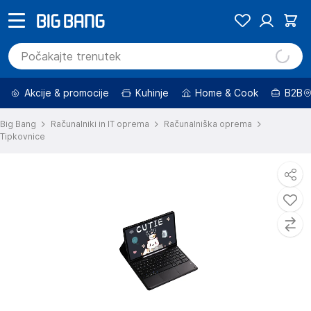
Akcije & promocije
Kuhinje
Home & Cook
B2B
Big Bang
Računalniki in IT oprema
Računalniška oprema
Tipkovnice