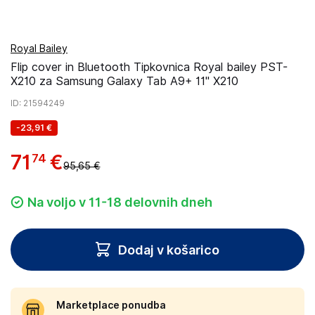
Royal Bailey
Flip cover in Bluetooth Tipkovnica Royal bailey PST-
X210 za Samsung Galaxy Tab A9+ 11" X210
ID
: 21594249
-
23,91 €
71
€
74
95,65 €
Na voljo v 11-18 delovnih dneh
Dodaj v košarico
Marketplace ponudba