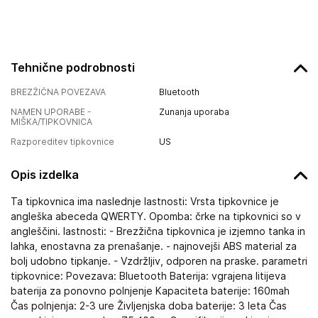
Tehnične podrobnosti
BREZŽIČNA POVEZAVA
Bluetooth
NAMEN UPORABE -
Zunanja uporaba
MIŠKA/TIPKOVNICA
Razporeditev tipkovnice
US
Opis izdelka
Ta tipkovnica ima naslednje lastnosti: Vrsta tipkovnice je
angleška abeceda QWERTY. Opomba: črke na tipkovnici so v
angleščini. lastnosti: - Brezžična tipkovnica je izjemno tanka in
lahka, enostavna za prenašanje. - najnovejši ABS material za
bolj udobno tipkanje. - Vzdržljiv, odporen na praske. parametri
tipkovnice: Povezava: Bluetooth Baterija: vgrajena litijeva
baterija za ponovno polnjenje Kapaciteta baterije: 160mah
Čas polnjenja: 2-3 ure Življenjska doba baterije: 3 leta Čas