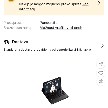
Nakup je mogoč izključno preko spleta.
Več
informacij
Prodajalec
:
PonderLife
Brezskrben nakup
:
Možnost vračila v 14 dneh
Dostava
Standardna dostava
predvidoma od
ponedeljka, 24.8.
naprej