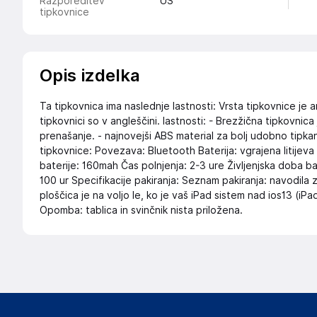
Razporeditev
US
tipkovnice
Opis izdelka
Ta tipkovnica ima naslednje lastnosti: Vrsta tipkovnice 
tipkovnici so v angleščini. lastnosti: - Brezžična tipkovnic
prenašanje. - najnovejši ABS material za bolj udobno tipkan
tipkovnice: Povezava: Bluetooth Baterija: vgrajena litijev
baterije: 160mah Čas polnjenja: 2-3 ure Življenjska doba b
100 ur Specifikacije pakiranja: Seznam pakiranja: navodila z
ploščica je na voljo le, ko je vaš iPad sistem nad ios13 (iPa
Opomba: tablica in svinčnik nista priložena.