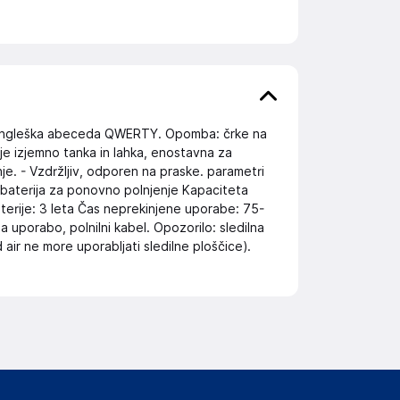
je angleška abeceda QWERTY. Opomba: črke na
a je izjemno tanka in lahka, enostavna za
je. - Vzdržljiv, odporen na praske. parametri
a baterija za ponovno polnjenje Kapaciteta
aterije: 3 leta Čas neprekinjene uporabe: 75-
a uporabo, polnilni kabel. Opozorilo: sledilna
d air ne more uporabljati sledilne ploščice).