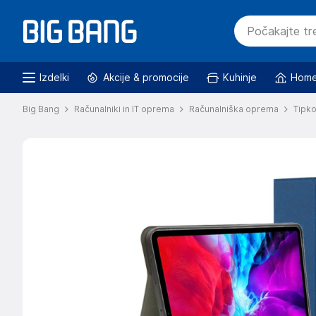
Izdelki
Akcije & promocije
Kuhinje
Home
Big Bang
Računalniki in IT oprema
Računalniška oprema
Tipk