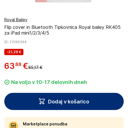
Royal Bailey
Flip cover in Bluetooth Tipkovnica Royal bailey RK405
za iPad mini1/2/3/4/5
ID
: 21596394
-
21,29 €
63
€
88
85,17 €
Na voljo v 10-17 delovnih dneh
Dodaj v košarico
Marketplace ponudba