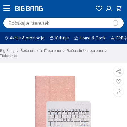
Akcije & promocije
Kuhinje
Home & Cook
B2B
Big Bang
Računalniki in IT oprema
Računalniška oprema
Tipkovnice