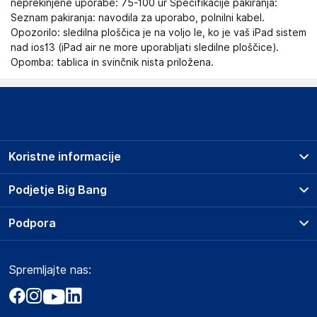
neprekinjene uporabe: 75-100 ur Specifikacije pakiranja:
Seznam pakiranja: navodila za uporabo, polnilni kabel.
Opozorilo: sledilna ploščica je na voljo le, ko je vaš iPad sistem
nad ios13 (iPad air ne more uporabljati sledilne ploščice).
Opomba: tablica in svinčnik nista priložena.
Koristne informacije
Prodajna mesta
Podjetje Big Bang
Splošni pogoji
O podjetju
Podpora
Storitve
Kontakti
Dostava, vnos in odvoz
Pogosta vprašanja
Družbena odgovornost
Načini plačila
Spremljajte nas:
Marketplace
Obvestila za javnost
Nakup na obroke
Kako oddati naročilo?
Akt o digitalnih storitvah
Zavarovanje izdelkov
Vračila in reklamacije
Prodaja podjetjem