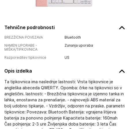
Tehnične podrobnosti
BREZŽIČNA POVEZAVA
Bluetooth
NAMEN UPORABE -
Zunanja uporaba
MIŠKA/TIPKOVNICA
Razporeditev tipkovnice
US
Opis izdelka
Ta tipkovnica ima naslednje lastnosti: Vrsta tipkovnice je
angleška abeceda QWERTY. Opomba: črke na tipkovnici so v
angleščini. lastnosti: - Brezžična tipkovnica je izjemno tanka in
lahka, enostavna za prenašanje. - najnovejši ABS material za
bolj udobno tipkanje. - Vzdržljiv, odporen na praske. parametri
tipkovnice: Povezava: Bluetooth Baterija: vgrajena litijeva
baterija za ponovno polnjenje Kapaciteta baterije: 160mah
Čas polnjenja: 2-3 ure Življenjska doba baterije: 3 leta Čas