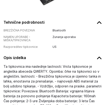
Tehnične podrobnosti
BREZŽIČNA POVEZAVA
Bluetooth
NAMEN UPORABE -
Zunanja uporaba
MIŠKA/TIPKOVNICA
Razporeditev tipkovnice
US
Opis izdelka
Ta tipkovnica ima naslednje lastnosti: Vrsta tipkovnice je
angleška abeceda QWERTY. Opomba: črke na tipkovnici so v
angleščini. lastnosti: - Brezžična tipkovnica je izjemno tanka in
lahka, enostavna za prenašanje. - najnovejši ABS material za
bolj udobno tipkanje. - Vzdržljiv, odporen na praske. parametri
tipkovnice: Povezava: Bluetooth Baterija: vgrajena litijeva
baterija za ponovno polnjenje Kapaciteta baterije: 160mah
Čas polnjenja: 2-3 ure Življenjska doba baterije: 3 leta Čas