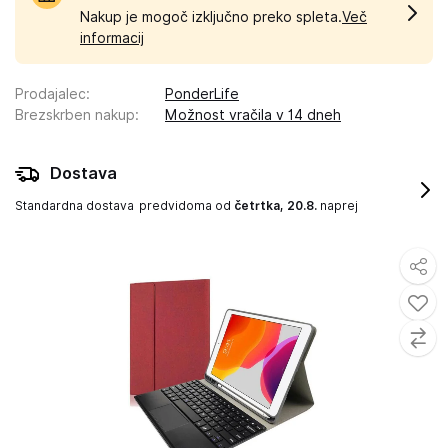
Nakup je mogoč izključno preko spleta.
Več
informacij
Prodajalec
:
PonderLife
Brezskrben nakup
:
Možnost vračila v 14 dneh
Dostava
Standardna dostava
predvidoma od
četrtka, 20.8.
naprej