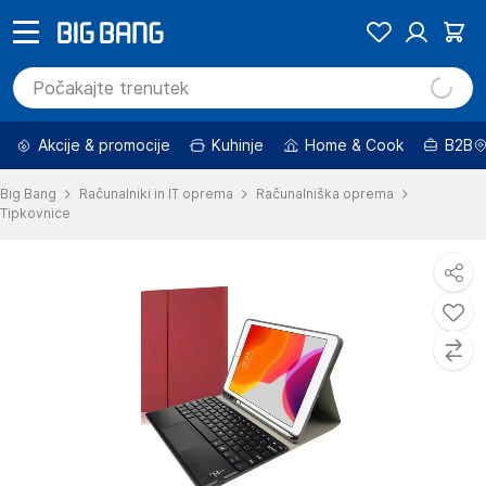
Akcije & promocije
Kuhinje
Home & Cook
B2B
Big Bang
Računalniki in IT oprema
Računalniška oprema
Tipkovnice