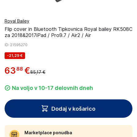
Royal Bailey
Flip cover in Bluetooth Tipkovnica Royal bailey RK508C
za 2018&2017iPad / Pro9.7 / Air2 / Air
ID
: 21595270
-
21,29 €
63
€
88
85,17 €
Na voljo v 10-17 delovnih dneh
Dodaj v košarico
Marketplace ponudba