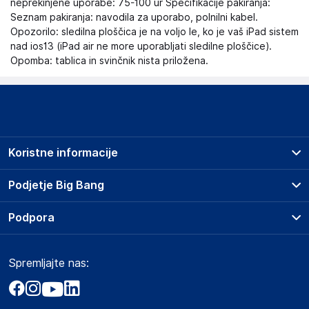
neprekinjene uporabe: 75-100 ur Specifikacije pakiranja:
Seznam pakiranja: navodila za uporabo, polnilni kabel.
Opozorilo: sledilna ploščica je na voljo le, ko je vaš iPad sistem
nad ios13 (iPad air ne more uporabljati sledilne ploščice).
Opomba: tablica in svinčnik nista priložena.
Koristne informacije
Prodajna mesta
Podjetje Big Bang
Splošni pogoji
O podjetju
Podpora
Storitve
Kontakti
Dostava, vnos in odvoz
Pogosta vprašanja
Družbena odgovornost
Načini plačila
Spremljajte nas:
Marketplace
Obvestila za javnost
Nakup na obroke
Kako oddati naročilo?
Akt o digitalnih storitvah
Zavarovanje izdelkov
Vračila in reklamacije
Prodaja podjetjem