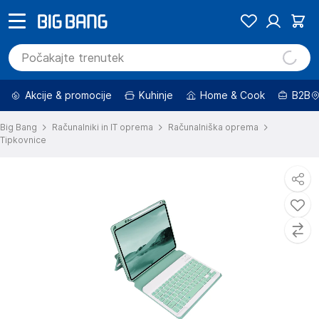
Akcije & promocije
Kuhinje
Home & Cook
B2B
Big Bang
Računalniki in IT oprema
Računalniška oprema
Tipkovnice