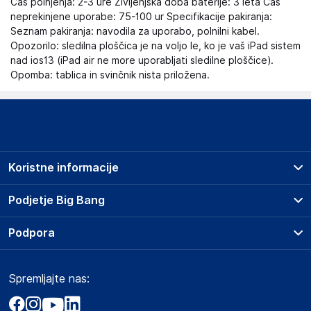
Čas polnjenja: 2-3 ure Življenjska doba baterije: 3 leta Čas
neprekinjene uporabe: 75-100 ur Specifikacije pakiranja:
Seznam pakiranja: navodila za uporabo, polnilni kabel.
Opozorilo: sledilna ploščica je na voljo le, ko je vaš iPad sistem
nad ios13 (iPad air ne more uporabljati sledilne ploščice).
Opomba: tablica in svinčnik nista priložena.
Koristne informacije
Prodajna mesta
Podjetje Big Bang
Splošni pogoji
O podjetju
Podpora
Storitve
Kontakti
Dostava, vnos in odvoz
Pogosta vprašanja
Družbena odgovornost
Načini plačila
Spremljajte nas:
Marketplace
Obvestila za javnost
Nakup na obroke
Kako oddati naročilo?
Akt o digitalnih storitvah
Zavarovanje izdelkov