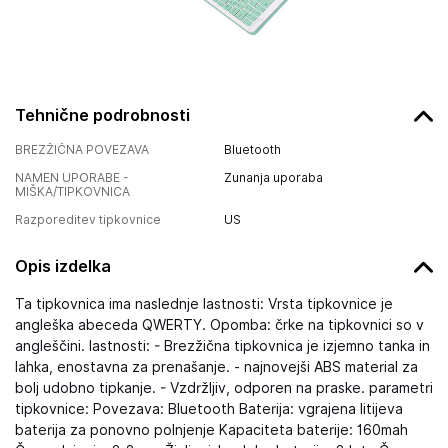
Tehnične podrobnosti
BREZŽIČNA POVEZAVA
Bluetooth
NAMEN UPORABE -
Zunanja uporaba
MIŠKA/TIPKOVNICA
Razporeditev tipkovnice
US
Opis izdelka
Ta tipkovnica ima naslednje lastnosti: Vrsta tipkovnice je
angleška abeceda QWERTY. Opomba: črke na tipkovnici so v
angleščini. lastnosti: - Brezžična tipkovnica je izjemno tanka in
lahka, enostavna za prenašanje. - najnovejši ABS material za
bolj udobno tipkanje. - Vzdržljiv, odporen na praske. parametri
tipkovnice: Povezava: Bluetooth Baterija: vgrajena litijeva
baterija za ponovno polnjenje Kapaciteta baterije: 160mah