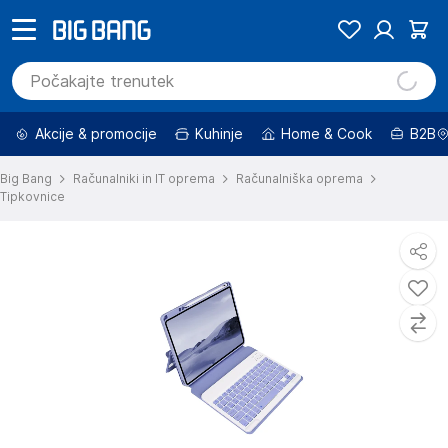
Akcije & promocije
Kuhinje
Home & Cook
B2B
Big Bang
Računalniki in IT oprema
Računalniška oprema
Tipkovnice