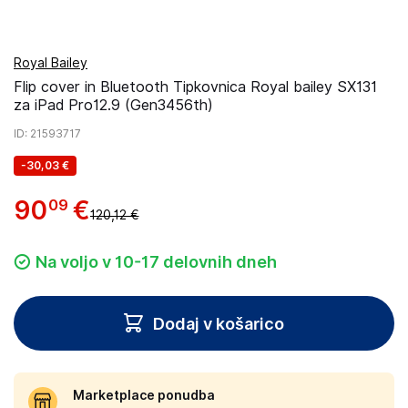
Royal Bailey
Flip cover in Bluetooth Tipkovnica Royal bailey SX131
za iPad Pro12.9 (Gen3456th)
ID
: 21593717
-
30,03 €
90
€
09
120,12 €
Na voljo v 10-17 delovnih dneh
Dodaj v košarico
Marketplace ponudba