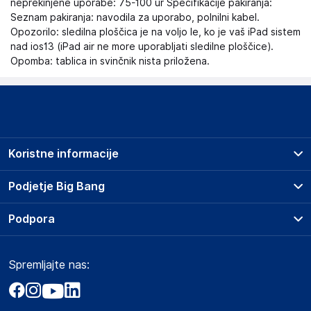
neprekinjene uporabe: 75-100 ur Specifikacije pakiranja:
Seznam pakiranja: navodila za uporabo, polnilni kabel.
Opozorilo: sledilna ploščica je na voljo le, ko je vaš iPad sistem
nad ios13 (iPad air ne more uporabljati sledilne ploščice).
Opomba: tablica in svinčnik nista priložena.
Koristne informacije
Prodajna mesta
Podjetje Big Bang
Splošni pogoji
O podjetju
Podpora
Storitve
Kontakti
Dostava, vnos in odvoz
Pogosta vprašanja
Družbena odgovornost
Načini plačila
Spremljajte nas:
Marketplace
Obvestila za javnost
Nakup na obroke
Kako oddati naročilo?
Akt o digitalnih storitvah
Zavarovanje izdelkov
Vračila in reklamacije
Prodaja podjetjem