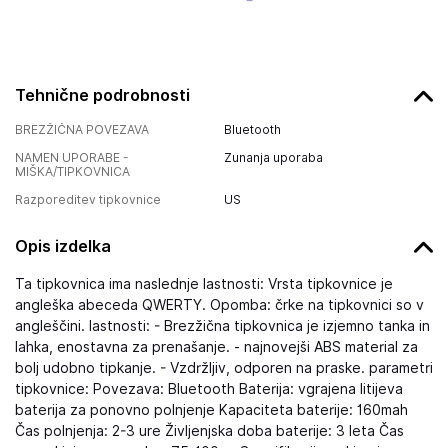
Tehnične podrobnosti
BREZŽIČNA POVEZAVA
Bluetooth
NAMEN UPORABE -
Zunanja uporaba
MIŠKA/TIPKOVNICA
Razporeditev tipkovnice
US
Opis izdelka
Ta tipkovnica ima naslednje lastnosti: Vrsta tipkovnice je
angleška abeceda QWERTY. Opomba: črke na tipkovnici so v
angleščini. lastnosti: - Brezžična tipkovnica je izjemno tanka in
lahka, enostavna za prenašanje. - najnovejši ABS material za
bolj udobno tipkanje. - Vzdržljiv, odporen na praske. parametri
tipkovnice: Povezava: Bluetooth Baterija: vgrajena litijeva
baterija za ponovno polnjenje Kapaciteta baterije: 160mah
Čas polnjenja: 2-3 ure Življenjska doba baterije: 3 leta Čas