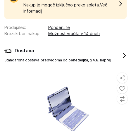
Nakup je mogoč izključno preko spleta.
Več
informacij
Prodajalec
:
PonderLife
Brezskrben nakup
:
Možnost vračila v 14 dneh
Dostava
Standardna dostava
predvidoma od
ponedeljka, 24.8.
naprej