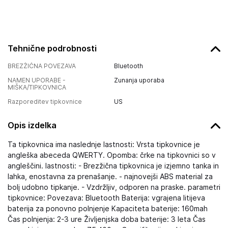
Tehnične podrobnosti
BREZŽIČNA POVEZAVA
Bluetooth
NAMEN UPORABE -
Zunanja uporaba
MIŠKA/TIPKOVNICA
Razporeditev tipkovnice
US
Opis izdelka
Ta tipkovnica ima naslednje lastnosti: Vrsta tipkovnice je
angleška abeceda QWERTY. Opomba: črke na tipkovnici so v
angleščini. lastnosti: - Brezžična tipkovnica je izjemno tanka in
lahka, enostavna za prenašanje. - najnovejši ABS material za
bolj udobno tipkanje. - Vzdržljiv, odporen na praske. parametri
tipkovnice: Povezava: Bluetooth Baterija: vgrajena litijeva
baterija za ponovno polnjenje Kapaciteta baterije: 160mah
Čas polnjenja: 2-3 ure Življenjska doba baterije: 3 leta Čas