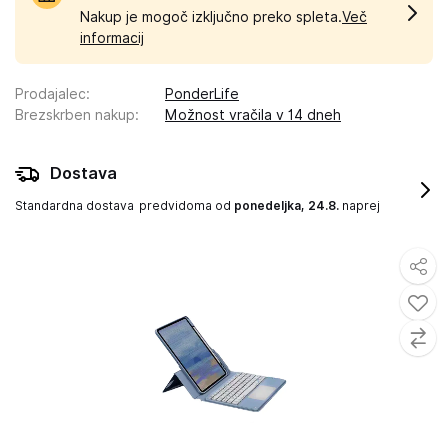
Nakup je mogoč izključno preko spleta.
Več
informacij
Prodajalec
:
PonderLife
Brezskrben nakup
:
Možnost vračila v 14 dneh
Dostava
Standardna dostava
predvidoma od
ponedeljka, 24.8.
naprej