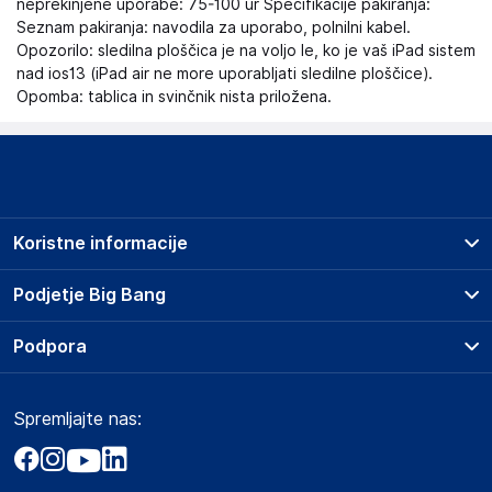
neprekinjene uporabe: 75-100 ur Specifikacije pakiranja:
Seznam pakiranja: navodila za uporabo, polnilni kabel.
Opozorilo: sledilna ploščica je na voljo le, ko je vaš iPad sistem
nad ios13 (iPad air ne more uporabljati sledilne ploščice).
Opomba: tablica in svinčnik nista priložena.
Koristne informacije
Prodajna mesta
Podjetje Big Bang
Splošni pogoji
O podjetju
Podpora
Storitve
Kontakti
Dostava, vnos in odvoz
Pogosta vprašanja
Družbena odgovornost
Načini plačila
Spremljajte nas:
Marketplace
Obvestila za javnost
Nakup na obroke
Kako oddati naročilo?
Akt o digitalnih storitvah
Zavarovanje izdelkov
Vračila in reklamacije
Prodaja podjetjem