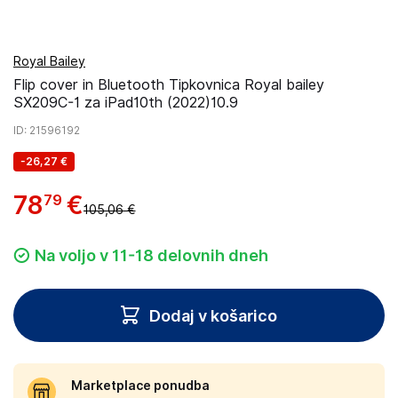
Royal Bailey
Flip cover in Bluetooth Tipkovnica Royal bailey
SX209C-1 za iPad10th (2022)10.9
ID
: 21596192
-
26,27 €
78
€
79
105,06 €
Na voljo v 11-18 delovnih dneh
Dodaj v košarico
Marketplace ponudba