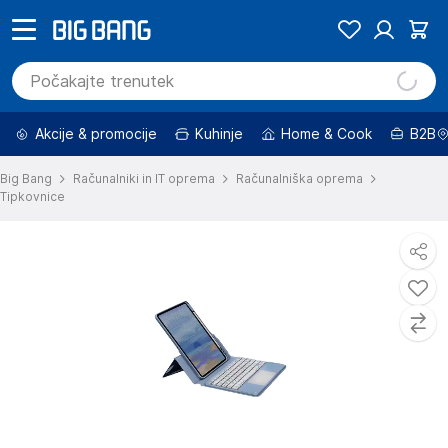
Akcije & promocije
Kuhinje
Home & Cook
B2B
Big Bang
Računalniki in IT oprema
Računalniška oprema
Tipkovnice