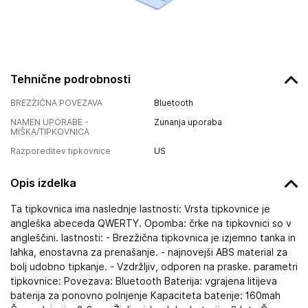
Tehnične podrobnosti
BREZŽIČNA POVEZAVA
Bluetooth
NAMEN UPORABE -
Zunanja uporaba
MIŠKA/TIPKOVNICA
Razporeditev tipkovnice
US
Opis izdelka
Ta tipkovnica ima naslednje lastnosti: Vrsta tipkovnice je
angleška abeceda QWERTY. Opomba: črke na tipkovnici so v
angleščini. lastnosti: - Brezžična tipkovnica je izjemno tanka in
lahka, enostavna za prenašanje. - najnovejši ABS material za
bolj udobno tipkanje. - Vzdržljiv, odporen na praske. parametri
tipkovnice: Povezava: Bluetooth Baterija: vgrajena litijeva
baterija za ponovno polnjenje Kapaciteta baterije: 160mah