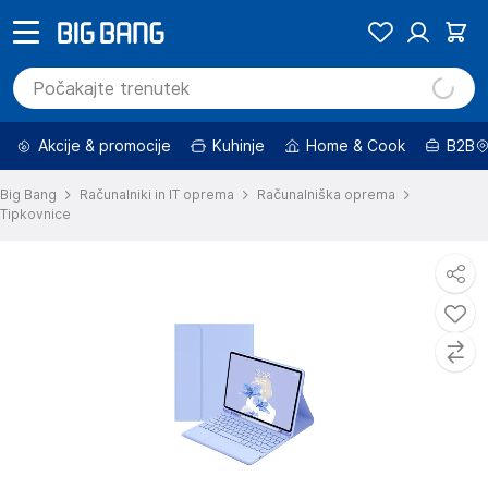
Akcije & promocije
Kuhinje
Home & Cook
B2B
Big Bang
Računalniki in IT oprema
Računalniška oprema
Tipkovnice