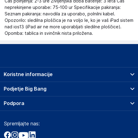
Čas polnjenja: 2-3 ure Življenjska doba baterije: 3 leta Čas
neprekinjene uporabe: 75-100 ur Specifikacije pakiranja:
Seznam pakiranja: navodila za uporabo, polnilni kabel.
Opozorilo: sledilna ploščica je na voljo le, ko je vaš iPad sistem
nad ios13 (iPad air ne more uporabljati sledilne ploščice).
Opomba: tablica in svinčnik nista priložena.
Koristne informacije
Prodajna mesta
Podjetje Big Bang
Splošni pogoji
O podjetju
Podpora
Storitve
Kontakti
Dostava, vnos in odvoz
Pogosta vprašanja
Družbena odgovornost
Načini plačila
Spremljajte nas:
Marketplace
Obvestila za javnost
Nakup na obroke
Kako oddati naročilo?
Akt o digitalnih storitvah
Zavarovanje izdelkov