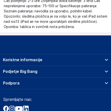
Čas polnjenja: 2-3 ure Življenjska doba baterije: 3 leta Čas
neprekinjene uporabe: 75-100 ur Specifikacije pakiranja:
Seznam pakiranja: navodila za uporabo, polnilni kabel.
Opozorilo: sledilna ploščica je na voljo le, ko je vaš iPad sistem
nad ios13 (iPad air ne more uporabljati sledilne ploščice).
Opomba: tablica in svinčnik nista priložena.
Koristne informacije
Prodajna mesta
Podjetje Big Bang
Splošni pogoji
O podjetju
Podpora
Storitve
Kontakti
Dostava, vnos in odvoz
Pogosta vprašanja
Družbena odgovornost
Načini plačila
Spremljajte nas:
Marketplace
Obvestila za javnost
Nakup na obroke
Kako oddati naročilo?
Akt o digitalnih storitvah
Zavarovanje izdelkov