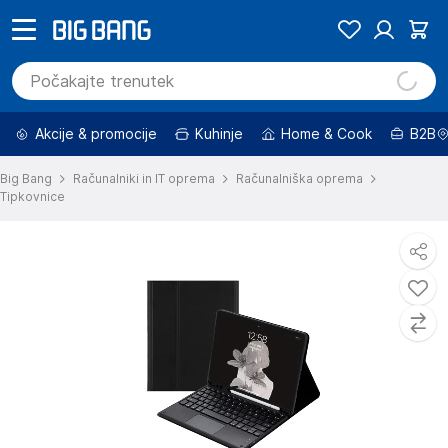
Akcije & promocije
Kuhinje
Home & Cook
B2B
Big Bang
Računalniki in IT oprema
Računalniška oprema
Tipkovnice