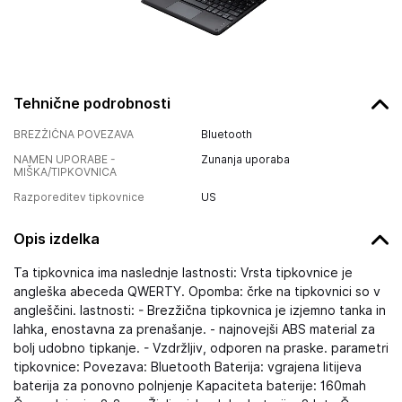
Tehnične podrobnosti
BREZŽIČNA POVEZAVA
Bluetooth
NAMEN UPORABE -
Zunanja uporaba
MIŠKA/TIPKOVNICA
Razporeditev tipkovnice
US
Opis izdelka
Ta tipkovnica ima naslednje lastnosti: Vrsta tipkovnice je
angleška abeceda QWERTY. Opomba: črke na tipkovnici so v
angleščini. lastnosti: - Brezžična tipkovnica je izjemno tanka in
lahka, enostavna za prenašanje. - najnovejši ABS material za
bolj udobno tipkanje. - Vzdržljiv, odporen na praske. parametri
tipkovnice: Povezava: Bluetooth Baterija: vgrajena litijeva
baterija za ponovno polnjenje Kapaciteta baterije: 160mah